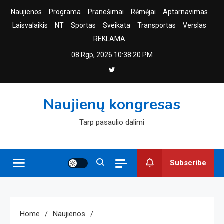
Skip
Naujienos
Programa
Pranešimai
Rėmėjai
Aptarnavimas
to
Laisvalaikis
NT
Sportas
Sveikata
Transportas
Verslas
content
REKLAMA
08 Rgp, 2026
10:38:21 PM
Naujienų kongresas
Tarp pasaulio dalimi
Subscribe
Home
Naujienos