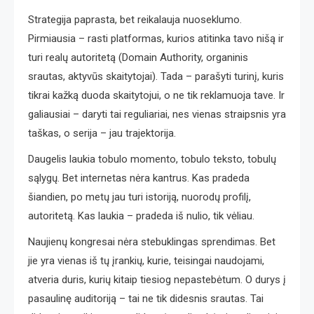
Strategija paprasta, bet reikalauja nuoseklumo.
Pirmiausia – rasti platformas, kurios atitinka tavo nišą ir
turi realų autoritetą (Domain Authority, organinis
srautas, aktyvūs skaitytojai). Tada – parašyti turinį, kuris
tikrai kažką duoda skaitytojui, o ne tik reklamuoja tave. Ir
galiausiai – daryti tai reguliariai, nes vienas straipsnis yra
taškas, o serija – jau trajektorija.
Daugelis laukia tobulo momento, tobulo teksto, tobulų
sąlygų. Bet internetas nėra kantrus. Kas pradeda
šiandien, po metų jau turi istoriją, nuorodų profilį,
autoritetą. Kas laukia – pradeda iš nulio, tik vėliau.
Naujienų kongresai nėra stebuklingas sprendimas. Bet
jie yra vienas iš tų įrankių, kurie, teisingai naudojami,
atveria duris, kurių kitaip tiesiog nepastebėtum. O durys į
pasaulinę auditoriją – tai ne tik didesnis srautas. Tai