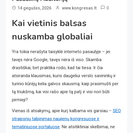
0
14 gegužės, 2026
www.kongresas.lt
Kai vietinis balsas
nuskamba globaliai
Yra tokia nerašyta taisyklė interneto pasaulyje – jei
tavęs nėra Google, tavęs nėra iš viso. Skamba
drastiškai, bet praktika rodo, kad tai tiesa. Ir čia
atsiranda klausimas, kuris daugeliui verslo savininkų ir
turinio kūrėjų kelia galvos skausmą: kaip prasimušti per
tą triukšmą, kai visi rašo apie tą patį ir visi nori būti
pirmieji?
Vienas iš atsakymų, apie kurį kalbama vis garsiau –
SEO
straipsnių talpinimas naujienų kongresuose ir
tematiniuose portaluose
. Ne atsitiktiniai skelbimai, ne