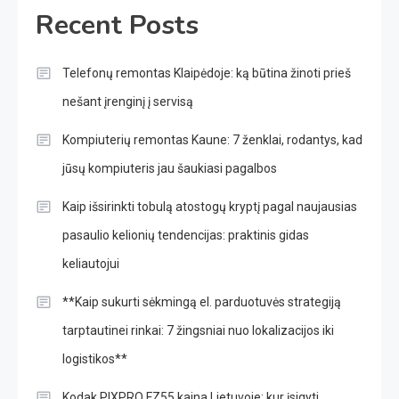
Recent Posts
Telefonų remontas Klaipėdoje: ką būtina žinoti prieš
nešant įrenginį į servisą
Kompiuterių remontas Kaune: 7 ženklai, rodantys, kad
jūsų kompiuteris jau šaukiasi pagalbos
Kaip išsirinkti tobulą atostogų kryptį pagal naujausias
pasaulio kelionių tendencijas: praktinis gidas
keliautojui
**Kaip sukurti sėkmingą el. parduotuvės strategiją
tarptautinei rinkai: 7 žingsniai nuo lokalizacijos iki
logistikos**
Kodak PIXPRO FZ55 kaina Lietuvoje: kur įsigyti