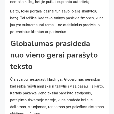
nemoka kalbų, bet jie puikiai supranta autoritetą.
Be to, tokie portalai dažnai turi savo lojalią skaitytojų
bazę. Tai reiškia, kad tavo turinys pasiekia žmones, kurie
jau yra suinteresuoti tema – ne atsitiktinius praeivis, o
potencialius klientus ar partnerius.
Globalumas prasideda
nuo vieno gerai parašyto
teksto
Čia svarbu nesuprasti klaidingai. Globalumas nereiškia,
kad reikia rašyti angliškai ir taikytis į visą pasaulį iš karto.
Kartais pakanka vieno tiksliai parašyto straipsnio,
patalpinto tinkamoje vietoje, kuris pradeda keliauti –
dalijamas, cituojamas, randamas per paieškos sistemas
skirtingose šalyse.