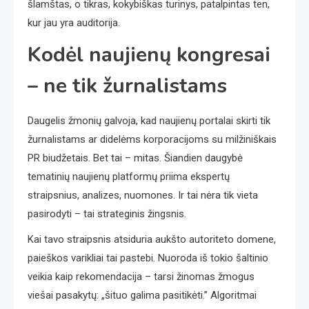
šlamštas, o tikras, kokybiškas turinys, patalpintas ten,
kur jau yra auditorija.
Kodėl naujienų kongresai
– ne tik žurnalistams
Daugelis žmonių galvoja, kad naujienų portalai skirti tik
žurnalistams ar didelėms korporacijoms su milžiniškais
PR biudžetais. Bet tai – mitas. Šiandien daugybė
tematinių naujienų platformų priima ekspertų
straipsnius, analizes, nuomones. Ir tai nėra tik vieta
pasirodyti – tai strateginis žingsnis.
Kai tavo straipsnis atsiduria aukšto autoriteto domene,
paieškos varikliai tai pastebi. Nuoroda iš tokio šaltinio
veikia kaip rekomendacija – tarsi žinomas žmogus
viešai pasakytų: „šituo galima pasitikėti.” Algoritmai