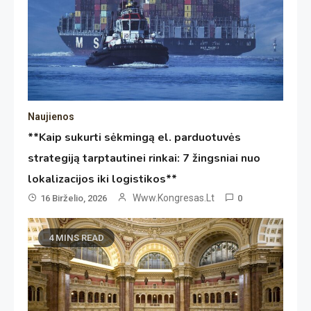
Naujienos
**Kaip sukurti sėkmingą el. parduotuvės
strategiją tarptautinei rinkai: 7 žingsniai nuo
lokalizacijos iki logistikos**
Www.kongresas.lt
16 Birželio, 2026
0
4 MINS READ