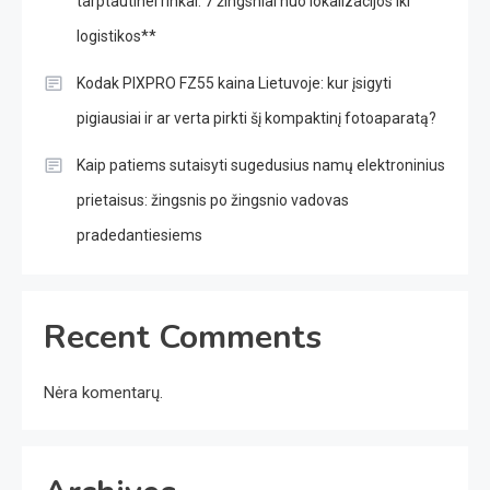
tarptautinei rinkai: 7 žingsniai nuo lokalizacijos iki
logistikos**
Kodak PIXPRO FZ55 kaina Lietuvoje: kur įsigyti
pigiausiai ir ar verta pirkti šį kompaktinį fotoaparatą?
Kaip patiems sutaisyti sugedusius namų elektroninius
prietaisus: žingsnis po žingsnio vadovas
pradedantiesiems
Recent Comments
Nėra komentarų.