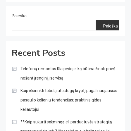
puslapiavimas
Paieška
Paieška
Recent Posts
Telefonų remontas Klaipėdoje: ką būtina žinoti prieš
nešant įrenginį į servisą
Kaip išsirinkti tobulą atostogų kryptį pagal naujausias
pasaulio kelionių tendencijas: praktinis gidas
keliautojui
**Kaip sukurti sėkmingą el. parduotuvės strategiją