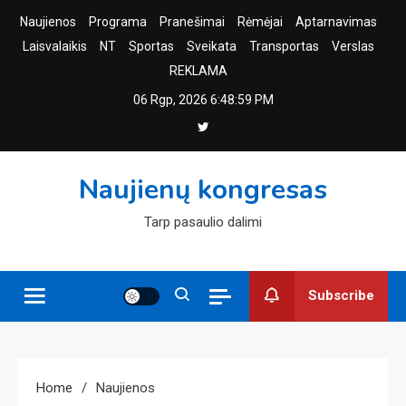
Skip
Naujienos
Programa
Pranešimai
Rėmėjai
Aptarnavimas
to
Laisvalaikis
NT
Sportas
Sveikata
Transportas
Verslas
content
REKLAMA
06 Rgp, 2026
6:49:00 PM
Naujienų kongresas
Tarp pasaulio dalimi
Subscribe
Home
Naujienos