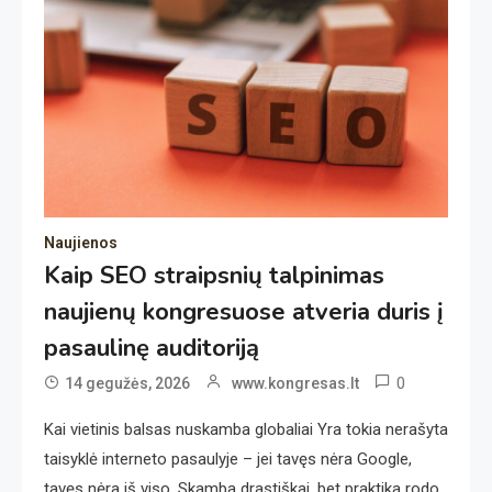
Naujienos
Kaip SEO straipsnių talpinimas
naujienų kongresuose atveria duris į
pasaulinę auditoriją
0
14 gegužės, 2026
www.kongresas.lt
Kai vietinis balsas nuskamba globaliai Yra tokia nerašyta
taisyklė interneto pasaulyje – jei tavęs nėra Google,
tavęs nėra iš viso. Skamba drastiškai, bet praktika rodo,