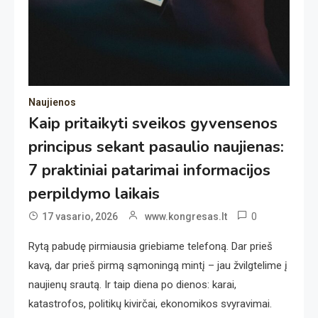
Naujienos
Kaip pritaikyti sveikos gyvensenos
principus sekant pasaulio naujienas:
7 praktiniai patarimai informacijos
perpildymo laikais
0
17 vasario, 2026
www.kongresas.lt
Rytą pabudę pirmiausia griebiame telefoną. Dar prieš
kavą, dar prieš pirmą sąmoningą mintį – jau žvilgtelime į
naujienų srautą. Ir taip diena po dienos: karai,
katastrofos, politikų kivirčai, ekonomikos svyravimai.