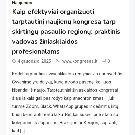
Naujienos
Kaip efektyviai organizuoti
tarptautinį naujienų kongresą tarp
skirtingų pasaulio regionų: praktinis
vadovas žiniasklaidos
profesionalams
0
4 gruodžio, 2025
www.kongresas.lt
Kodėl tarptautiniai žiniasklaidos renginiai vis dar svarbūs
Gyvenime yra dalykų, kurie atrodo pasenę, kol juos
išbandai iš naujo. Tarptautiniai žiniasklaidos kongresai
šiais laikais gali pasirodyti kaip anachronizmas – juk
turime Zoom, Slack, WhatsApp grupes ir dešimtis kitų
būdų bendrauti realiu laiku. Bet kai susėdi prie stalo su
kolegomis iš Japonijos, Brazilijos ar Kenijos, supranti,
kad […]