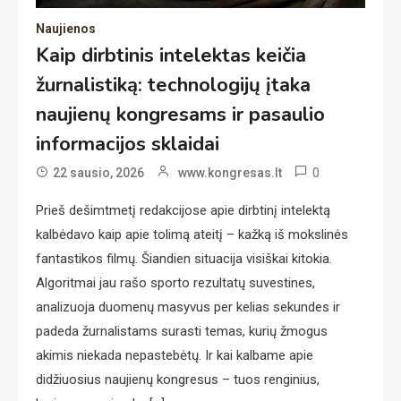
Naujienos
Kaip dirbtinis intelektas keičia
žurnalistiką: technologijų įtaka
naujienų kongresams ir pasaulio
informacijos sklaidai
0
22 sausio, 2026
www.kongresas.lt
Prieš dešimtmetį redakcijose apie dirbtinį intelektą
kalbėdavo kaip apie tolimą ateitį – kažką iš mokslinės
fantastikos filmų. Šiandien situacija visiškai kitokia.
Algoritmai jau rašo sporto rezultatų suvestines,
analizuoja duomenų masyvus per kelias sekundes ir
padeda žurnalistams surasti temas, kurių žmogus
akimis niekada nepastebėtų. Ir kai kalbame apie
didžiuosius naujienų kongresus – tuos renginius,