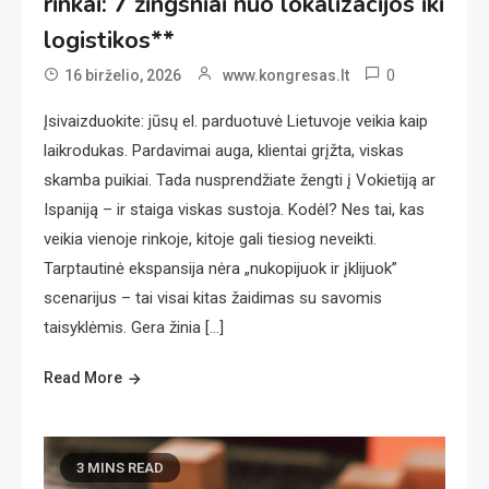
rinkai: 7 žingsniai nuo lokalizacijos iki
logistikos**
0
16 birželio, 2026
www.kongresas.lt
Įsivaizduokite: jūsų el. parduotuvė Lietuvoje veikia kaip
laikrodukas. Pardavimai auga, klientai grįžta, viskas
skamba puikiai. Tada nusprendžiate žengti į Vokietiją ar
Ispaniją – ir staiga viskas sustoja. Kodėl? Nes tai, kas
veikia vienoje rinkoje, kitoje gali tiesiog neveikti.
Tarptautinė ekspansija nėra „nukopijuok ir įklijuok”
scenarijus – tai visai kitas žaidimas su savomis
taisyklėmis. Gera žinia […]
Read More
3 MINS READ