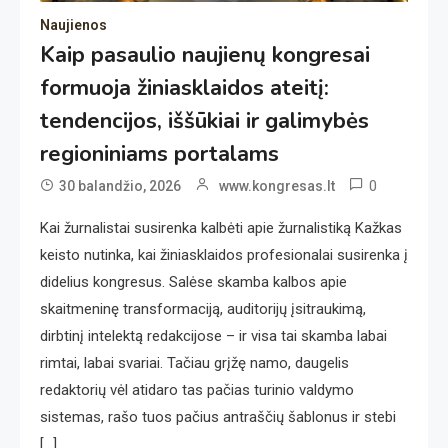
Naujienos
Kaip pasaulio naujienų kongresai
formuoja žiniasklaidos ateitį:
tendencijos, iššūkiai ir galimybės
regioniniams portalams
0
30 balandžio, 2026
www.kongresas.lt
Kai žurnalistai susirenka kalbėti apie žurnalistiką Kažkas
keisto nutinka, kai žiniasklaidos profesionalai susirenka į
didelius kongresus. Salėse skamba kalbos apie
skaitmeninę transformaciją, auditorijų įsitraukimą,
dirbtinį intelektą redakcijose – ir visa tai skamba labai
rimtai, labai svariai. Tačiau grįžę namo, daugelis
redaktorių vėl atidaro tas pačias turinio valdymo
sistemas, rašo tuos pačius antraščių šablonus ir stebi
[…]