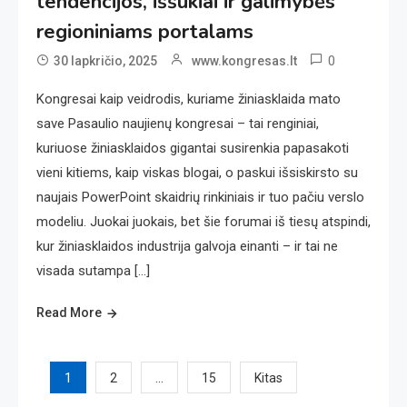
tendencijos, iššūkiai ir galimybės
regioniniams portalams
0
30 lapkričio, 2025
www.kongresas.lt
Kongresai kaip veidrodis, kuriame žiniasklaida mato
save Pasaulio naujienų kongresai – tai renginiai,
kuriuose žiniasklaidos gigantai susirenkia papasakoti
vieni kitiems, kaip viskas blogai, o paskui išsiskirsto su
naujais PowerPoint skaidrių rinkiniais ir tuo pačiu verslo
modeliu. Juokai juokais, bet šie forumai iš tiesų atspindi,
kur žiniasklaidos industrija galvoja einanti – ir tai ne
visada sutampa […]
Read More
Įrašų
1
…
2
15
Kitas