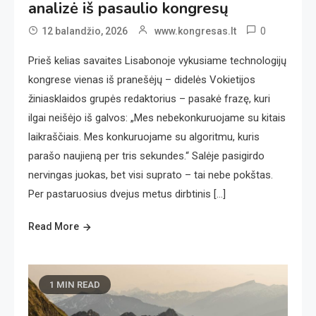
analizė iš pasaulio kongresų
0
12 balandžio, 2026
www.kongresas.lt
Prieš kelias savaites Lisabonoje vykusiame technologijų
kongrese vienas iš pranešėjų – didelės Vokietijos
žiniasklaidos grupės redaktorius – pasakė frazę, kuri
ilgai neišėjo iš galvos: „Mes nebekonkuruojame su kitais
laikraščiais. Mes konkuruojame su algoritmu, kuris
parašo naujieną per tris sekundes.“ Salėje pasigirdo
nervingas juokas, bet visi suprato – tai nebe pokštas.
Per pastaruosius dvejus metus dirbtinis […]
Read More
1 MIN READ