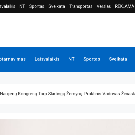
svalaikis
NT
Sportas
Sveikata
Transportas
Verslas
REKLAMA
ptarnavimas
Laisvalaikis
NT
Sportas
Sveikata
nį Naujienų Kongresą Tarp Skirtingų Žemynų: Praktinis Vadovas Žinia