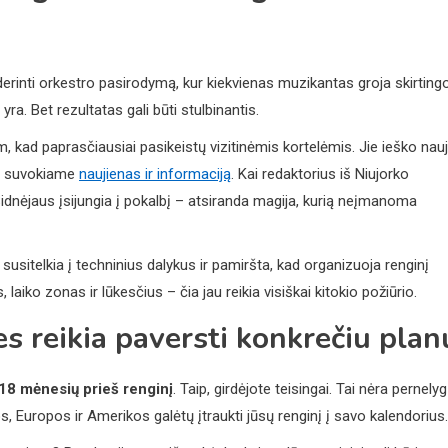
derinti orkestro pasirodymą, kur kiekvienas muzikantas groja skirting
yra. Bet rezultatas gali būti stulbinantis.
m, kad paprasčiausiai pasikeistų vizitinėmis kortelėmis. Jie ieško nau
isi suvokiame
naujienas ir informaciją
. Kai redaktorius iš Niujorko
š Sidnėjaus įsijungia į pokalbį – atsiranda magija, kurią neįmanoma
usitelkia į techninius dalykus ir pamiršta, kad organizuoja renginį
laiko zonas ir lūkesčius – čia jau reikia visiškai kitokio požiūrio.
s reikia paversti konkrečiu plan
18 mėnesių prieš renginį
. Taip, girdėjote teisingai. Tai nėra pernelyg
ikos, Europos ir Amerikos galėtų įtraukti jūsų renginį į savo kalendorius.