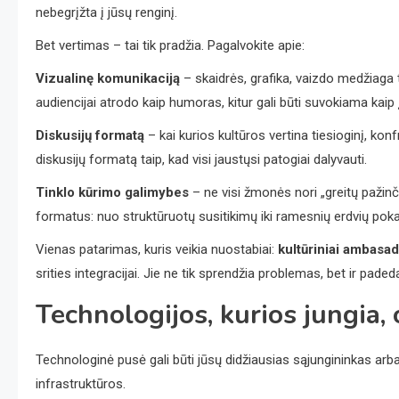
nebegrįžta į jūsų renginį.
Bet vertimas – tai tik pradžia. Pagalvokite apie:
Vizualinę komunikaciją
– skaidrės, grafika, vaizdo medžiaga t
audiencijai atrodo kaip humoras, kitur gali būti suvokiama kaip
Diskusijų formatą
– kai kurios kultūros vertina tiesioginį, kon
diskusijų formatą taip, kad visi jaustųsi patogiai dalyvauti.
Tinklo kūrimo galimybes
– ne visi žmonės nori „greitų pažinči
formatus: nuo struktūruotų susitikimų iki ramesnių erdvių pok
Vienas patarimas, kuris veikia nuostabiai:
kultūriniai ambasad
srities integracijai. Jie ne tik sprendžia problemas, bet ir pade
Technologijos, kurios jungia, 
Technologinė pusė gali būti jūsų didžiausias sąjungininkas arba
infrastruktūros.