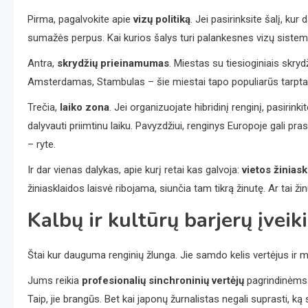
Pirma, pagalvokite apie
vizų politiką
. Jei pasirinksite šalį, kur
sumažės perpus. Kai kurios šalys turi palankesnes vizų siste
Antra,
skrydžių prieinamumas
. Miestas su tiesioginiais skry
Amsterdamas, Stambulas – šie miestai tapo populiarūs tarptaut
Trečia,
laiko zona
. Jei organizuojate hibridinį renginį, pasirin
dalyvauti priimtinu laiku. Pavyzdžiui, renginys Europoje gali pras
– ryte.
Ir dar vienas dalykas, apie kurį retai kas galvoja:
vietos žinias
žiniasklaidos laisvė ribojama, siunčia tam tikrą žinutę. Ar tai žin
Kalbų ir kultūrų barjerų įveik
Štai kur dauguma renginių žlunga. Jie samdo kelis vertėjus ir m
Jums reikia
profesionalių sinchroninių vertėjų
pagrindinėms 
Taip, jie brangūs. Bet kai japonų žurnalistas negali suprasti, ką 