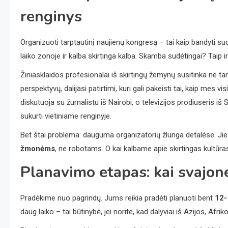
renginys
Organizuoti tarptautinį naujienų kongresą – tai kaip bandyti su
laiko zonoje ir kalba skirtinga kalba. Skamba sudėtingai? Taip ir 
Žiniasklaidos profesionalai iš skirtingų žemynų susitinka ne ta
perspektyvų, dalijasi patirtimi, kuri gali pakeisti tai, kaip mes v
diskutuoja su žurnalistu iš Nairobi, o televizijos prodiuseris i
sukurti vietiniame renginyje.
Bet štai problema: dauguma organizatorių žlunga detalėse. Jie s
žmonėms
, ne robotams. O kai kalbame apie skirtingas kultūras, 
Planavimo etapas: kai svajone
Pradėkime nuo pagrindų. Jums reikia pradėti planuoti bent
12-
daug laiko – tai būtinybė, jei norite, kad dalyviai iš Azijos, Afr