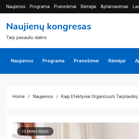
Skip
Naujienos
Programa
Pranešimai
Rėmėjai
Aptarnavimas
Lai
to
content
Naujienų kongresas
Tarp pasaulio dalimi
Naujienos
Programa
Pranešimai
Rėmėjai
A
Home
Naujienos
Kaip Efektyviai Organizuoti Tarptauti
13 MINS READ