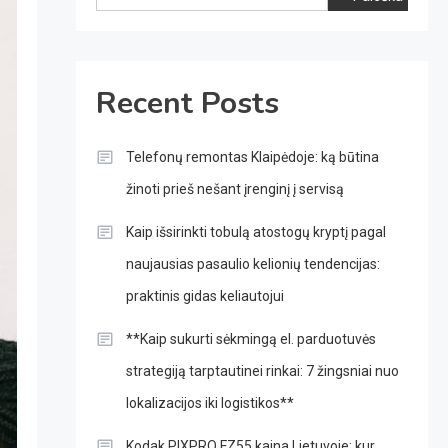
Recent Posts
Telefonų remontas Klaipėdoje: ką būtina
žinoti prieš nešant įrenginį į servisą
Kaip išsirinkti tobulą atostogų kryptį pagal
naujausias pasaulio kelionių tendencijas:
praktinis gidas keliautojui
**Kaip sukurti sėkmingą el. parduotuvės
strategiją tarptautinei rinkai: 7 žingsniai nuo
lokalizacijos iki logistikos**
Kodak PIXPRO FZ55 kaina Lietuvoje: kur