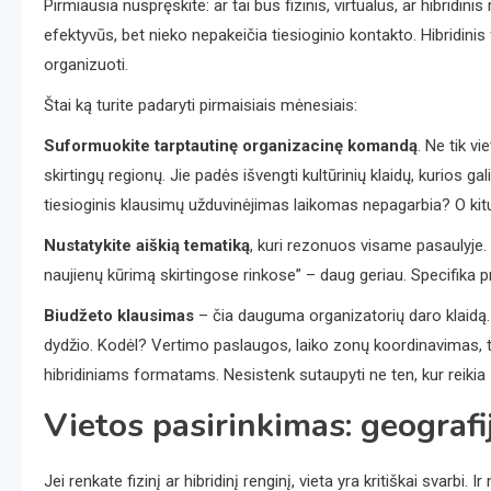
Pirmiausia nuspręskite: ar tai bus fizinis, virtualus, ar hibridin
efektyvūs, bet nieko nepakeičia tiesioginio kontakto. Hibridin
organizuoti.
Štai ką turite padaryti pirmaisiais mėnesiais:
Suformuokite tarptautinę organizacinę komandą
. Ne tik v
skirtingų regionų. Jie padės išvengti kultūrinių klaidų, kurios gal
tiesioginis klausimų užduvinėjimas laikomas nepagarbia? O kitu
Nustatykite aiškią tematiką
, kuri rezonuos visame pasaulyje. „Ž
naujienų kūrimą skirtingose rinkose” – daug geriau. Specifika 
Biudžeto klausimas
– čia dauguma organizatorių daro klaidą.
dydžio. Kodėl? Vertimo paslaugos, laiko zonų koordinavimas, ta
hibridiniams formatams. Nesistenk sutaupyti ne ten, kur reikia 
Vietos pasirinkimas: geografij
Jei renkate fizinį ar hibridinį renginį, vieta yra kritiškai svarbi. I