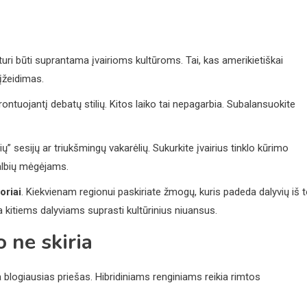
uri būti suprantama įvairioms kultūroms. Tai, kas amerikietiškai
 įžeidimas.
frontuojantį debatų stilių. Kitos laiko tai nepagarbia. Subalansuokite
ų” sesijų ar triukšmingų vakarėlių. Sukurkite įvairius tinklo kūrimo
albių mėgėjams.
oriai
. Kiekvienam regionui paskiriate žmogų, kuris padeda dalyvių iš 
da kitiems dalyviams suprasti kultūrinius niuansus.
o ne skiria
 blogiausias priešas. Hibridiniams renginiams reikia rimtos