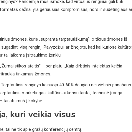
is renginys? Pandemija mus išmokė, kad virtualūs renginiai gali būti
is formatas dažnai yra geriausias kompromisas, nors ir sudėtingiausia
ietinius žmones, kurie „supranta tarptautiškumą”, o tikrus žmones iš
i sugadinti visą renginį. Pavyzdžiui, ar žinojote, kad kai kuriose kultūr
r tai laikoma įsitraukimo ženklu.
urnalistikos ateitis” – per platu. „Kaip dirbtinis intelektas keičia
pritraukia tinkamus žmones.
 Tarptautinis renginys kainuoja 40-60% daugiau nei vietinis panašaus
rptautinis marketingas, kultūriniai konsultantai, techninė įranga
– tai atsimuš į kokybę.
a, kuri veikia visus
r ne, tai ne tik apie gražų konferencijų centrą.