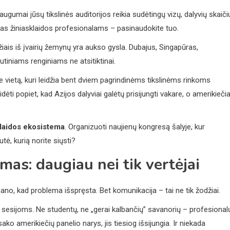
 daugumai jūsų tikslinės auditorijos reikia sudėtingų vizų, dalyvių skaiči
mas žiniasklaidos profesionalams – pasinaudokite tuo.
džiais iš įvairių žemynų yra aukso gysla. Dubajus, Singapūras,
iniams renginiams ne atsitiktinai.
kite vietą, kuri leidžia bent dviem pagrindinėms tikslinėms rinkoms
idėti popiet, kad Azijos dalyviai galėtų prisijungti vakare, o amerikiečia
klaidos ekosistema
. Organizuoti naujienų kongresą šalyje, kur
utė, kurią norite siųsti?
imas: daugiau nei tik vertėjai
ano, kad problema išspręsta. Bet komunikacija – tai ne tik žodžiai.
sesijoms. Ne studentų, ne „gerai kalbančių” savanorių – profesional
sako amerikiečių panelio narys, jis tiesiog išsijungia. Ir niekada