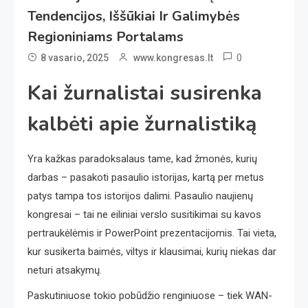
Tendencijos, Iššūkiai Ir Galimybės
Regioniniams Portalams
0
8 vasario, 2025
www.kongresas.lt
Kai žurnalistai susirenka
kalbėti apie žurnalistiką
Yra kažkas paradoksalaus tame, kad žmonės, kurių
darbas – pasakoti pasaulio istorijas, kartą per metus
patys tampa tos istorijos dalimi. Pasaulio naujienų
kongresai – tai ne eiliniai verslo susitikimai su kavos
pertraukėlėmis ir PowerPoint prezentacijomis. Tai vieta,
kur susikerta baimės, viltys ir klausimai, kurių niekas dar
neturi atsakymų.
Paskutiniuose tokio pobūdžio renginiuose – tiek WAN-