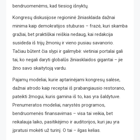
bendruomenėms, kad tiesiog išnyktų.
Kongresų diskusijose regioninė žiniasklaida dažnai
minima kaip demokratijos stuburas – frazė, kuri skamba
gražiai, bet praktiškai reiškia nedaug, kai redakcija
susideda iš trijų žmonių ir vieno pusiau savanorio.
Tačiau būtent čia slypi ir galimybė: vietiniai portalai gali
tai, ko negali daryti globalūs žiniasklaidos gigantai – jie
žino savo skaitytoją vardu.
Pajamų modeliai, kurie aptarinėjami kongresų salėse,
dažnai atrodo kaip receptai iš prabangiausio restorano,
pateikti žmogui, kuris gamina iš to, kas yra šaldytuve.
Prenumeratos modeliai, narystės programos,
bendruomenės finansavimas – visa tai veikia, bet
reikalauja laiko, pasitikėjimo ir auditorijos, kuri jau yra
įpratusi mokėti už turinį. O tai – ilgas kelias.