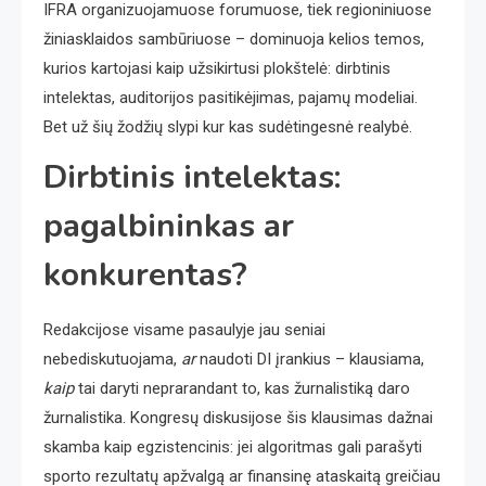
IFRA organizuojamuose forumuose, tiek regioniniuose
žiniasklaidos sambūriuose – dominuoja kelios temos,
kurios kartojasi kaip užsikirtusi plokštelė: dirbtinis
intelektas, auditorijos pasitikėjimas, pajamų modeliai.
Bet už šių žodžių slypi kur kas sudėtingesnė realybė.
Dirbtinis intelektas:
pagalbininkas ar
konkurentas?
Redakcijose visame pasaulyje jau seniai
nebediskutuojama,
ar
naudoti DI įrankius – klausiama,
kaip
tai daryti neprarandant to, kas žurnalistiką daro
žurnalistika. Kongresų diskusijose šis klausimas dažnai
skamba kaip egzistencinis: jei algoritmas gali parašyti
sporto rezultatų apžvalgą ar finansinę ataskaitą greičiau