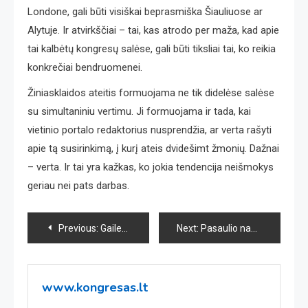
Londone, gali būti visiškai beprasmiška Šiauliuose ar
Alytuje. Ir atvirkščiai – tai, kas atrodo per maža, kad apie
tai kalbėtų kongresų salėse, gali būti tiksliai tai, ko reikia
konkrečiai bendruomenei.
Žiniasklaidos ateitis formuojama ne tik didelėse salėse
su simultaniniu vertimu. Ji formuojama ir tada, kai
vietinio portalo redaktorius nusprendžia, ar verta rašyti
apie tą susirinkimą, į kurį ateis dvidešimt žmonių. Dažnai
– verta. Ir tai yra kažkas, ko jokia tendencija neišmokys
geriau nei pats darbas.
Navigacija
Previous:
Gailestingumo inovacijos: kaip technologijos keičia mūsų kasdienybę
Next:
Pasaulio naujienų kongresai: kaip globalūs žiniasklaidos lyderiai formuoja rytojaus žurnalistiką
tarp
įrašų
www.kongresas.lt