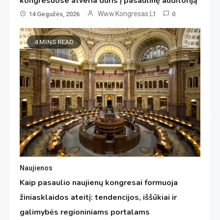
kongresuose atveria duris į pasaulinę auditoriją
Www.kongresas.lt
14 Gegužės, 2026
0
4 MINS READ
Naujienos
Kaip pasaulio naujienų kongresai formuoja
žiniasklaidos ateitį: tendencijos, iššūkiai ir
galimybės regioniniams portalams