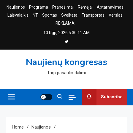
Skip
Naujienos
Programa
Pranešimai
Rėmėjai
Aptarnavimas
to
Laisvalaikis
NT
Sportas
Sveikata
Transportas
Verslas
content
REKLAMA
10 Rgp, 2026
5:30:12 AM
Naujienų kongresas
Tarp pasaulio dalimi
Subscribe
Home
Naujienos