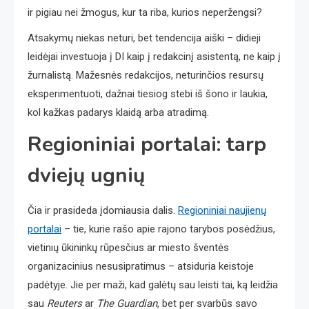
ir pigiau nei žmogus, kur ta riba, kurios neperžengsi?
Atsakymų niekas neturi, bet tendencija aiški – didieji
leidėjai investuoja į DI kaip į redakcinį asistentą, ne kaip į
žurnalistą. Mažesnės redakcijos, neturinčios resursų
eksperimentuoti, dažnai tiesiog stebi iš šono ir laukia,
kol kažkas padarys klaidą arba atradimą.
Regioniniai portalai: tarp
dviejų ugnių
Čia ir prasideda įdomiausia dalis.
Regioniniai naujienų
portalai
– tie, kurie rašo apie rajono tarybos posėdžius,
vietinių ūkininkų rūpesčius ar miesto šventės
organizacinius nesusipratimus – atsiduria keistoje
padėtyje. Jie per maži, kad galėtų sau leisti tai, ką leidžia
sau
Reuters
ar
The Guardian
, bet per svarbūs savo