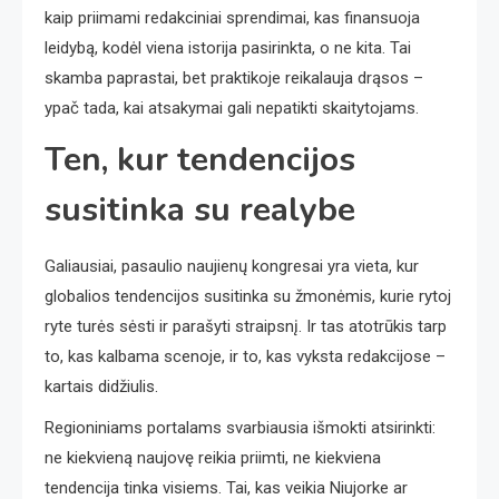
kaip priimami redakciniai sprendimai, kas finansuoja
leidybą, kodėl viena istorija pasirinkta, o ne kita. Tai
skamba paprastai, bet praktikoje reikalauja drąsos –
ypač tada, kai atsakymai gali nepatikti skaitytojams.
Ten, kur tendencijos
susitinka su realybe
Galiausiai, pasaulio naujienų kongresai yra vieta, kur
globalios tendencijos susitinka su žmonėmis, kurie rytoj
ryte turės sėsti ir parašyti straipsnį. Ir tas atotrūkis tarp
to, kas kalbama scenoje, ir to, kas vyksta redakcijose –
kartais didžiulis.
Regioniniams portalams svarbiausia išmokti atsirinkti:
ne kiekvieną naujovę reikia priimti, ne kiekviena
tendencija tinka visiems. Tai, kas veikia Niujorke ar