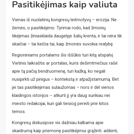
Pasitikėjimas kaip valiuta
Vienas iš nuolatinių kongresų leitmotyvų – erozija. Ne
žemės, o pasitikėjimo. Tyrimai rodo, kad žmonių
tikėjimas žiniasklaida daugelyje šalių krenta, ir tai nėra tik
skaičiai – tai keičia tai, kaip žmonės suvokia realybę.
Regioniniams portalams šis iššūkis turi kitą atspalvį.
Vietinis laikraštis ar portalas, kuris dešimtmečius rašė
apie tą pačią bendruomenę, turi kažką, ko negali
nusipirkti už pinigus – kontekstą ir atpažįstamumą. Bet
jei tas pasitikėjimas sulaužomas – nors ir dėl vienos
klaidingos istorijos – atkurti jį yra daug sunkiau nei
miesto redakcijai, kuri gali tiesiog pereiti prie kitos
temos.
Kongresų diskusijose vis dažniau kalbama apie
skaidrumą kaip priemonę pasitikėjimui grąžinti: aiškinti,