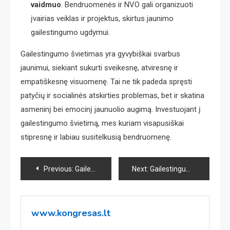
vaidmuo
. Bendruomenės ir NVO gali organizuoti
įvairias veiklas ir projektus, skirtus jaunimo
gailestingumo ugdymui.
Gailestingumo švietimas yra gyvybiškai svarbus
jaunimui, siekiant sukurti sveikesnę, atviresnę ir
empatiškesnę visuomenę. Tai ne tik padeda spręsti
patyčių ir socialinės atskirties problemas, bet ir skatina
asmeninį bei emocinį jaunuolio augimą. Investuojant į
gailestingumo švietimą, mes kuriam visapusiškai
stipresnę ir labiau susitelkusią bendruomenę.
Navigacija
Previous:
Gailestingumo įtaka SEO pranešimų kūrime: naujų požiūrių integravimas į šiuolaikinę žiniasklaidą
Next:
Gailestingumo Spalvos: Kaip Kasečių Pildymas Kaune Prisideda Prie Aplinkos Tausojimo
tarp
įrašų
www.kongresas.lt