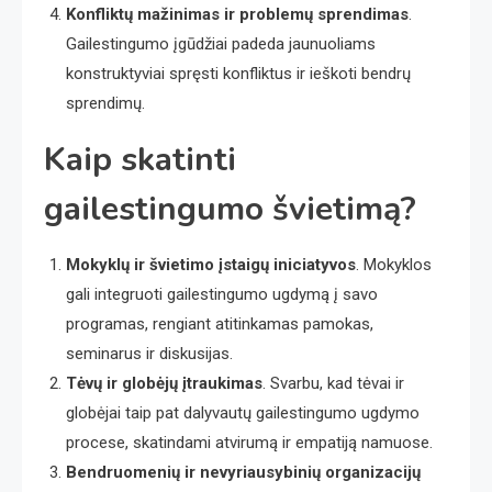
Konfliktų mažinimas ir problemų sprendimas
.
Gailestingumo įgūdžiai padeda jaunuoliams
konstruktyviai spręsti konfliktus ir ieškoti bendrų
sprendimų.
Kaip skatinti
gailestingumo švietimą?
Mokyklų ir švietimo įstaigų iniciatyvos
. Mokyklos
gali integruoti gailestingumo ugdymą į savo
programas, rengiant atitinkamas pamokas,
seminarus ir diskusijas.
Tėvų ir globėjų įtraukimas
. Svarbu, kad tėvai ir
globėjai taip pat dalyvautų gailestingumo ugdymo
procese, skatindami atvirumą ir empatiją namuose.
Bendruomenių ir nevyriausybinių organizacijų