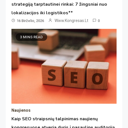
strategiją tarptautinei rinkai: 7 žingsniai nuo
lokalizacijos iki logistikos**
Www.kongresas.lt
16 Birželio, 2026
0
3 MINS READ
Naujienos
Kaip SEO straipsnių talpinimas naujienų
kongresuose atveria duris į pasaulinę auditoriją