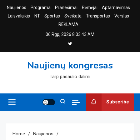
Skip
Naujienos
Programa
Pranešimai
Rėmėjai
Aptarnavimas
to
Laisvalaikis
NT
Sportas
Sveikata
Transportas
Verslas
content
REKLAMA
06 Rgp, 2026
8:03:44 AM
Naujienų kongresas
Tarp pasaulio dalimi
Subscribe
Home
Naujienos