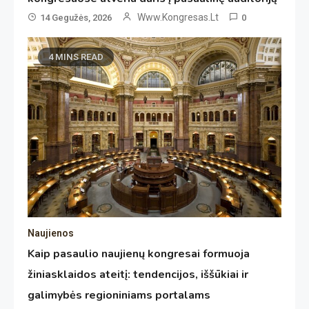
Www.kongresas.lt
14 Gegužės, 2026
0
4 MINS READ
Naujienos
Kaip pasaulio naujienų kongresai formuoja
žiniasklaidos ateitį: tendencijos, iššūkiai ir
galimybės regioniniams portalams