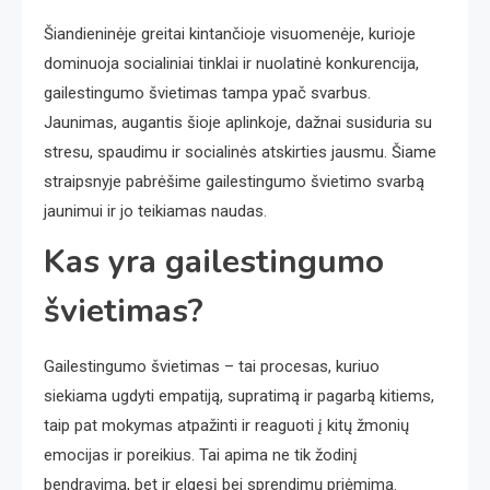
Šiandieninėje greitai kintančioje visuomenėje, kurioje
dominuoja socialiniai tinklai ir nuolatinė konkurencija,
gailestingumo švietimas tampa ypač svarbus.
Jaunimas, augantis šioje aplinkoje, dažnai susiduria su
stresu, spaudimu ir socialinės atskirties jausmu. Šiame
straipsnyje pabrėšime gailestingumo švietimo svarbą
jaunimui ir jo teikiamas naudas.
Kas yra gailestingumo
švietimas?
Gailestingumo švietimas – tai procesas, kuriuo
siekiama ugdyti empatiją, supratimą ir pagarbą kitiems,
taip pat mokymas atpažinti ir reaguoti į kitų žmonių
emocijas ir poreikius. Tai apima ne tik žodinį
bendravimą, bet ir elgesį bei sprendimų priėmimą.