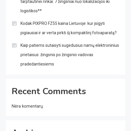
tarptautinei rinkai: 7 žingsniai nuo lokalizacijos iki
logistikos**
Kodak PIXPRO FZ55 kaina Lietuvoje: kur įsigyti
pigiausiai ir ar verta pirkti šį kompaktinį fotoaparatą?
Kaip patiems sutaisyti sugedusius namų elektroninius
prietaisus: žingsnis po žingsnio vadovas
pradedantiesiems
Recent Comments
Nėra komentarų.