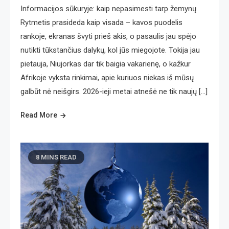
Informacijos sūkuryje: kaip nepasimesti tarp žemynų
Rytmetis prasideda kaip visada – kavos puodelis
rankoje, ekranas švyti prieš akis, o pasaulis jau spėjo
nutikti tūkstančius dalykų, kol jūs miegojote. Tokija jau
pietauja, Niujorkas dar tik baigia vakarienę, o kažkur
Afrikoje vyksta rinkimai, apie kuriuos niekas iš mūsų
galbūt nė neišgirs. 2026-ieji metai atnešė ne tik naujų […]
Read More
8 MINS READ