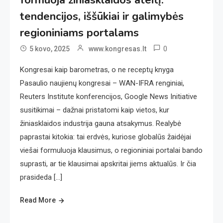
tendencijos, iššūkiai ir galimybės
regioniniams portalams
0
5 kovo, 2025
www.kongresas.lt
Kongresai kaip barometras, o ne receptų knyga
Pasaulio naujienų kongresai – WAN-IFRA renginiai,
Reuters Institute konferencijos, Google News Initiative
susitikimai – dažnai pristatomi kaip vietos, kur
žiniasklaidos industrija gauna atsakymus. Realybė
paprastai kitokia: tai erdvės, kuriose globalūs žaidėjai
viešai formuluoja klausimus, o regioniniai portalai bando
suprasti, ar tie klausimai apskritai jiems aktualūs. Ir čia
prasideda […]
Read More