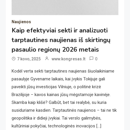
Naujienos
Kaip efektyviai sekti ir analizuoti
tarptautines naujienas iš skirtingų
pasaulio regionų 2026 metais
0
7 kovo, 2025
www.kongresas.lt
Kodėl verta sekti tarptautines naujienas šiuolaikiniame
pasaulyje Gyvename laikais, kai įvykis Tokijuje gali
paveikti jūsų investicijas Vilniuje, o politinė krizė
Brazilijoje – kavos kainas jūsų mėgstamoje kavinėje.
Skamba kaip klišė? Galbūt, bet tai realybė, su kuria
susiduriame kasdien. Tarptautinės naujienos – tai ne tik
geopolitika ir didieji įvykiai. Tai verslo galimybės,
kultūriniai pokyčiai, technologinės inovacijos […]