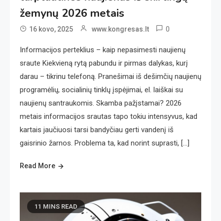
žemynų 2026 metais
0
16 kovo, 2025
www.kongresas.lt
Informacijos perteklius – kaip nepasimesti naujienų
sraute Kiekvieną rytą pabundu ir pirmas dalykas, kurį
darau – tikrinu telefoną. Pranešimai iš dešimčių naujienų
programėlių, socialinių tinklų įspėjimai, el. laiškai su
naujienų santraukomis. Skamba pažįstamai? 2026
metais informacijos srautas tapo tokiu intensyvus, kad
kartais jaučiuosi tarsi bandyčiau gerti vandenį iš
gaisrinio žarnos. Problema ta, kad norint suprasti, […]
Read More
11 MINS READ