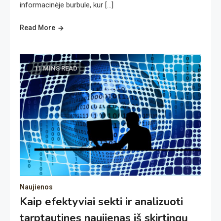
informacinėje burbule, kur […]
Read More
11 MINS READ
Naujienos
Kaip efektyviai sekti ir analizuoti
tarptautines naujienas iš skirtingų