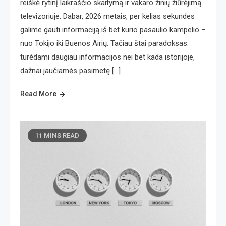
reiškė rytinį laikraščio skaitymą ir vakaro žinių žiūrėjimą
televizoriuje. Dabar, 2026 metais, per kelias sekundes
galime gauti informaciją iš bet kurio pasaulio kampelio –
nuo Tokijo iki Buenos Airių. Tačiau štai paradoksas:
turėdami daugiau informacijos nei bet kada istorijoje,
dažnai jaučiamės pasimetę […]
Read More
11 MINS READ