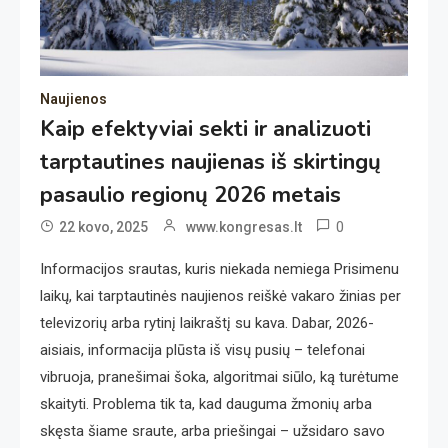
Naujienos
Kaip efektyviai sekti ir analizuoti
tarptautines naujienas iš skirtingų
pasaulio regionų 2026 metais
0
22 kovo, 2025
www.kongresas.lt
Informacijos srautas, kuris niekada nemiega Prisimenu
laikų, kai tarptautinės naujienos reiškė vakaro žinias per
televizorių arba rytinį laikraštį su kava. Dabar, 2026-
aisiais, informacija plūsta iš visų pusių – telefonai
vibruoja, pranešimai šoka, algoritmai siūlo, ką turėtume
skaityti. Problema tik ta, kad dauguma žmonių arba
skęsta šiame sraute, arba priešingai – užsidaro savo