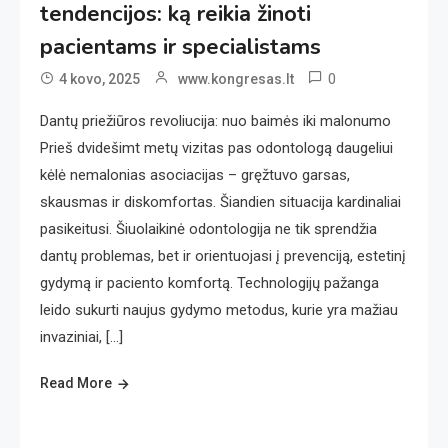
tendencijos: ką reikia žinoti
pacientams ir specialistams
0
4 kovo, 2025
www.kongresas.lt
Dantų priežiūros revoliucija: nuo baimės iki malonumo
Prieš dvidešimt metų vizitas pas odontologą daugeliui
kėlė nemalonias asociacijas – gręžtuvo garsas,
skausmas ir diskomfortas. Šiandien situacija kardinaliai
pasikeitusi. Šiuolaikinė odontologija ne tik sprendžia
dantų problemas, bet ir orientuojasi į prevenciją, estetinį
gydymą ir paciento komfortą. Technologijų pažanga
leido sukurti naujus gydymo metodus, kurie yra mažiau
invaziniai, […]
Read More