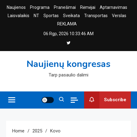
Skip
Naujienos
Programa
Pranešimai
Rėmėjai
Aptarnavimas
to
Laisvalaikis
NT
Sportas
Sveikata
Transportas
Verslas
content
REKLAMA
06 Rgp, 2026
10:33:47 AM
Naujienų kongresas
Tarp pasaulio dalimi
Subscribe
Home
2025
Kovo