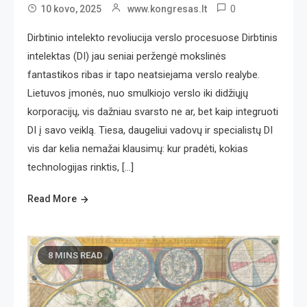
0
10 kovo, 2025
www.kongresas.lt
Dirbtinio intelekto revoliucija verslo procesuose Dirbtinis
intelektas (DI) jau seniai peržengė mokslinės
fantastikos ribas ir tapo neatsiejama verslo realybe.
Lietuvos įmonės, nuo smulkiojo verslo iki didžiųjų
korporacijų, vis dažniau svarsto ne ar, bet kaip integruoti
DI į savo veiklą. Tiesa, daugeliui vadovų ir specialistų DI
vis dar kelia nemažai klausimų: kur pradėti, kokias
technologijas rinktis, […]
Read More
8 MINS READ