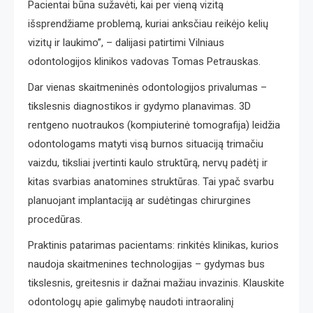
Pacientai būna sužavėti, kai per vieną vizitą
išsprendžiame problemą, kuriai anksčiau reikėjo kelių
vizitų ir laukimo”, – dalijasi patirtimi Vilniaus
odontologijos klinikos vadovas Tomas Petrauskas.
Dar vienas skaitmeninės odontologijos privalumas –
tikslesnis diagnostikos ir gydymo planavimas. 3D
rentgeno nuotraukos (kompiuterinė tomografija) leidžia
odontologams matyti visą burnos situaciją trimačiu
vaizdu, tiksliai įvertinti kaulo struktūrą, nervų padėtį ir
kitas svarbias anatomines struktūras. Tai ypač svarbu
planuojant implantaciją ar sudėtingas chirurgines
procedūras.
Praktinis patarimas pacientams: rinkitės klinikas, kurios
naudoja skaitmenines technologijas – gydymas bus
tikslesnis, greitesnis ir dažnai mažiau invazinis. Klauskite
odontologų apie galimybę naudoti intraoralinį