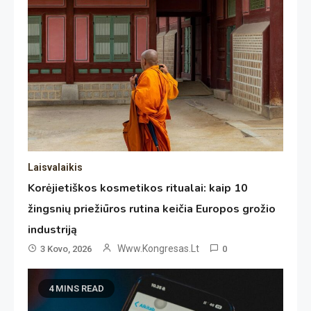
Laisvalaikis
Korėjietiškos kosmetikos ritualai: kaip 10
žingsnių priežiūros rutina keičia Europos grožio
industriją
Www.kongresas.lt
3 Kovo, 2026
0
4 MINS READ