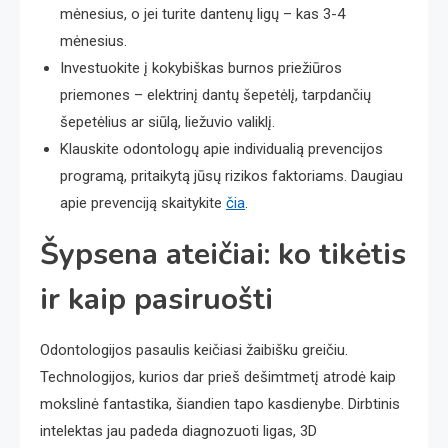
mėnesius, o jei turite dantenų ligų – kas 3-4
mėnesius.
Investuokite į kokybiškas burnos priežiūros
priemones – elektrinį dantų šepetėlį, tarpdančių
šepetėlius ar siūlą, liežuvio valiklį.
Klauskite odontologų apie individualią prevencijos
programą, pritaikytą jūsų rizikos faktoriams. Daugiau
apie prevenciją skaitykite
čia
.
Šypsena ateičiai: ko tikėtis
ir kaip pasiruošti
Odontologijos pasaulis keičiasi žaibišku greičiu.
Technologijos, kurios dar prieš dešimtmetį atrodė kaip
mokslinė fantastika, šiandien tapo kasdienybe. Dirbtinis
intelektas jau padeda diagnozuoti ligas, 3D