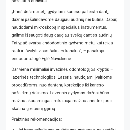
pažeistus audinius.
„Prieš dešimtmetį, gydydami karieso pažeistą dantį,
dažnai pašalindavome daugiau audinių nei būtina. Dabar,
naudodami mikroskopą ir specialius instrumentus,
galime išsaugoti daug daugiau sveikų danties audinių.
Tai ypač svarbu endodontinio gydymo metu, kai reikia
rasti ir išvalyti visus šaknies kanalus”, – pasakoja
endodontologė Eglė Navickienė.
Dar viena minimaliai invazinės odontologijos kryptis –
lazerinės technologijos. Lazeriai naudojami įvairioms
procedūroms: nuo dantenų korekcijos iki karieso
pažeidimų šalinimo. Lazerinis gydymas dažnai būna
mažiau skausmingas, reikalauja mažiau anestezijos ir
skatina greitesnį gijimą.
Praktinės rekomendacijos: