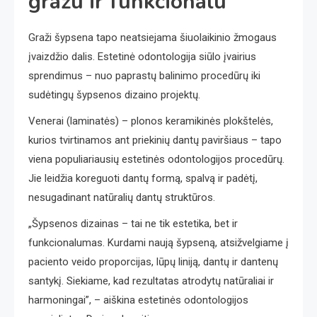
gražu ir funkcionalu
Graži šypsena tapo neatsiejama šiuolaikinio žmogaus
įvaizdžio dalis. Estetinė odontologija siūlo įvairius
sprendimus – nuo paprastų balinimo procedūrų iki
sudėtingų šypsenos dizaino projektų.
Venerai (laminatės) – plonos keramikinės plokštelės,
kurios tvirtinamos ant priekinių dantų paviršiaus – tapo
viena populiariausių estetinės odontologijos procedūrų.
Jie leidžia koreguoti dantų formą, spalvą ir padėtį,
nesugadinant natūralių dantų struktūros.
„Šypsenos dizainas – tai ne tik estetika, bet ir
funkcionalumas. Kurdami naują šypseną, atsižvelgiame į
paciento veido proporcijas, lūpų liniją, dantų ir dantenų
santykį. Siekiame, kad rezultatas atrodytų natūraliai ir
harmoningai”, – aiškina estetinės odontologijos