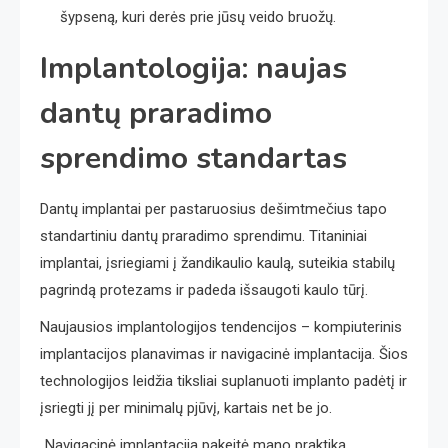
šypseną, kuri derės prie jūsų veido bruožų.
Implantologija: naujas
dantų praradimo
sprendimo standartas
Dantų implantai per pastaruosius dešimtmečius tapo
standartiniu dantų praradimo sprendimu. Titaniniai
implantai, įsriegiami į žandikaulio kaulą, suteikia stabilų
pagrindą protezams ir padeda išsaugoti kaulo tūrį.
Naujausios implantologijos tendencijos – kompiuterinis
implantacijos planavimas ir navigacinė implantacija. Šios
technologijos leidžia tiksliai suplanuoti implanto padėtį ir
įsriegti jį per minimalų pjūvį, kartais net be jo.
„Navigacinė implantacija pakeitė mano praktiką.