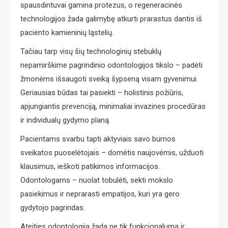
spausdintuvai gamina protezus, o regeneracinės
technologijos žada galimybę atkurti prarastus dantis iš
paciento kamieninių ląstelių.
Tačiau tarp visų šių technologinių stebuklų
nepamirškime pagrindinio odontologijos tikslo – padėti
žmonėms išsaugoti sveiką šypseną visam gyvenimui.
Geriausias būdas tai pasiekti – holistinis požiūris,
apjungiantis prevenciją, minimaliai invazines procedūras
ir individualų gydymo planą.
Pacientams svarbu tapti aktyviais savo burnos
sveikatos puoselėtojais – domėtis naujovėmis, užduoti
klausimus, ieškoti patikimos informacijos.
Odontologams – nuolat tobulėti, sekti mokslo
pasiekimus ir neprarasti empatijos, kuri yra gero
gydytojo pagrindas.
Ateities odontologija žada ne tik funkcionalumą ir