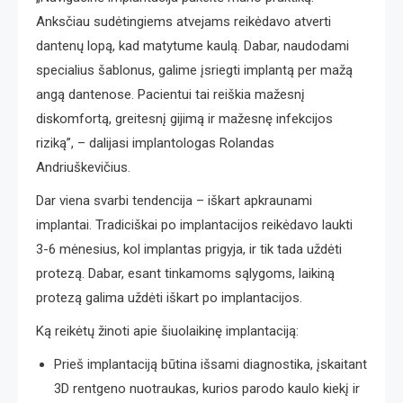
Anksčiau sudėtingiems atvejams reikėdavo atverti
dantenų lopą, kad matytume kaulą. Dabar, naudodami
specialius šablonus, galime įsriegti implantą per mažą
angą dantenose. Pacientui tai reiškia mažesnį
diskomfortą, greitesnį gijimą ir mažesnę infekcijos
riziką”, – dalijasi implantologas Rolandas
Andriuškevičius.
Dar viena svarbi tendencija – iškart apkraunami
implantai. Tradiciškai po implantacijos reikėdavo laukti
3-6 mėnesius, kol implantas prigyja, ir tik tada uždėti
protezą. Dabar, esant tinkamoms sąlygoms, laikiną
protezą galima uždėti iškart po implantacijos.
Ką reikėtų žinoti apie šiuolaikinę implantaciją:
Prieš implantaciją būtina išsami diagnostika, įskaitant
3D rentgeno nuotraukas, kurios parodo kaulo kiekį ir