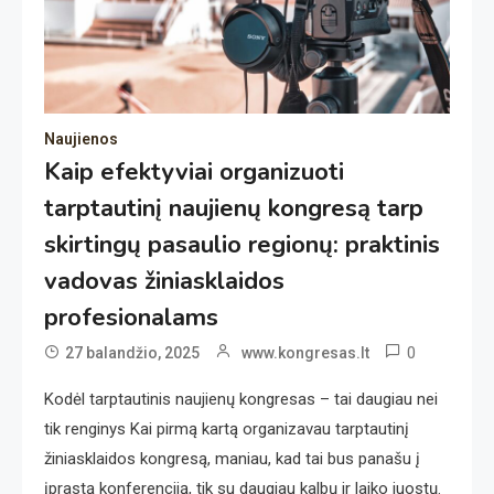
Naujienos
Kaip efektyviai organizuoti
tarptautinį naujienų kongresą tarp
skirtingų pasaulio regionų: praktinis
vadovas žiniasklaidos
profesionalams
0
27 balandžio, 2025
www.kongresas.lt
Kodėl tarptautinis naujienų kongresas – tai daugiau nei
tik renginys Kai pirmą kartą organizavau tarptautinį
žiniasklaidos kongresą, maniau, kad tai bus panašu į
įprastą konferenciją, tik su daugiau kalbų ir laiko juostų.