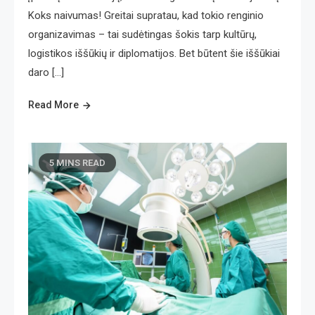
Koks naivumas! Greitai supratau, kad tokio renginio
organizavimas – tai sudėtingas šokis tarp kultūrų,
logistikos iššūkių ir diplomatijos. Bet būtent šie iššūkiai
daro […]
Read More
5 MINS READ