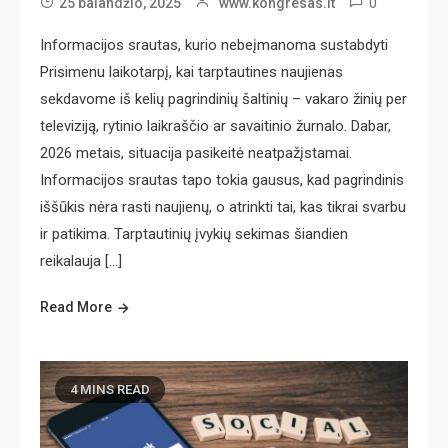
0
25 balandžio, 2025
www.kongresas.lt
Informacijos srautas, kurio nebeįmanoma sustabdyti
Prisimenu laikotarpį, kai tarptautines naujienas
sekdavome iš kelių pagrindinių šaltinių – vakaro žinių per
televiziją, rytinio laikraščio ar savaitinio žurnalo. Dabar,
2026 metais, situacija pasikeitė neatpažįstamai.
Informacijos srautas tapo tokia gausus, kad pagrindinis
iššūkis nėra rasti naujienų, o atrinkti tai, kas tikrai svarbu
ir patikima. Tarptautinių įvykių sekimas šiandien
reikalauja […]
Read More
4 MINS READ