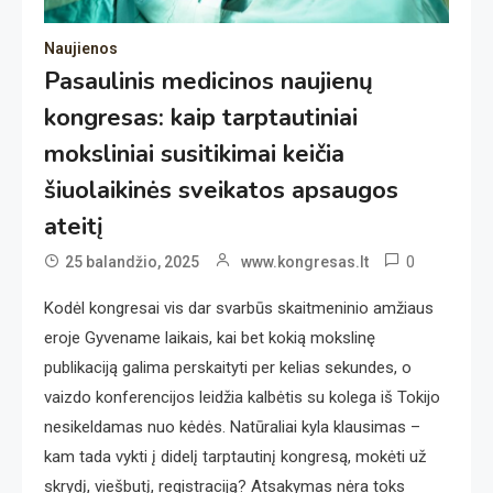
Naujienos
Pasaulinis medicinos naujienų
kongresas: kaip tarptautiniai
moksliniai susitikimai keičia
šiuolaikinės sveikatos apsaugos
ateitį
0
25 balandžio, 2025
www.kongresas.lt
Kodėl kongresai vis dar svarbūs skaitmeninio amžiaus
eroje Gyvename laikais, kai bet kokią mokslinę
publikaciją galima perskaityti per kelias sekundes, o
vaizdo konferencijos leidžia kalbėtis su kolega iš Tokijo
nesikeldamas nuo kėdės. Natūraliai kyla klausimas –
kam tada vykti į didelį tarptautinį kongresą, mokėti už
skrydį, viešbutį, registraciją? Atsakymas nėra toks