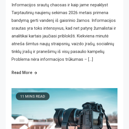
Informacijos srautų chaosas ir kaip jame nepaklyst
Tarptautinių naujienų sekimas 2026 metais primena
bandymą gerti vandenį iš gaisrinio žarnos. Informacijos
srautas yra toks intensyvus, kad net patyrę žurnalistai ir
analitikai kartais jaučiasi priblokšti. Kiekviena minutė
atneša šimtus naujų straipsnių, vaizdo įrašų, socialinių
tinklų įrašų ir pranešimų iš visų pasaulio kampelių.
Problema nėra informacijos trūkumas – […]
Read More
11 MINS READ