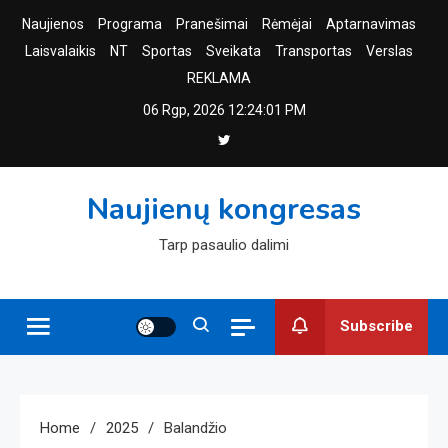
Skip
Naujienos
Programa
Pranešimai
Rėmėjai
Aptarnavimas
to
Laisvalaikis
NT
Sportas
Sveikata
Transportas
Verslas
content
REKLAMA
06 Rgp, 2026
12:24:02 PM
Naujienų kongresas
Tarp pasaulio dalimi
Subscribe
Home
2025
Balandžio