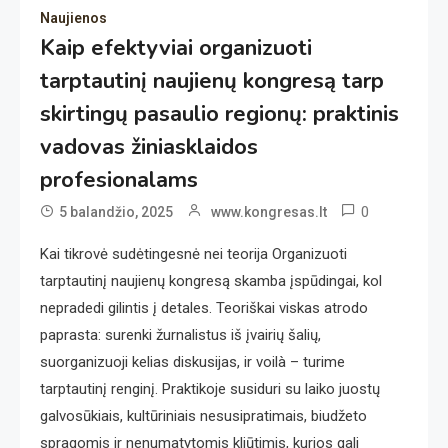
Naujienos
Kaip efektyviai organizuoti
tarptautinį naujienų kongresą tarp
skirtingų pasaulio regionų: praktinis
vadovas žiniasklaidos
profesionalams
0
5 balandžio, 2025
www.kongresas.lt
Kai tikrovė sudėtingesnė nei teorija Organizuoti
tarptautinį naujienų kongresą skamba įspūdingai, kol
nepradedi gilintis į detales. Teoriškai viskas atrodo
paprasta: surenki žurnalistus iš įvairių šalių,
suorganizuoji kelias diskusijas, ir voilà – turime
tarptautinį renginį. Praktikoje susiduri su laiko juostų
galvosūkiais, kultūriniais nesusipratimais, biudžeto
spragomis ir nenumatytomis kliūtimis, kurios gali