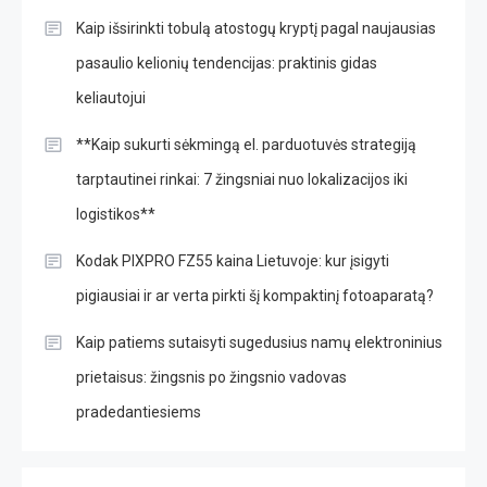
Kaip išsirinkti tobulą atostogų kryptį pagal naujausias
pasaulio kelionių tendencijas: praktinis gidas
keliautojui
**Kaip sukurti sėkmingą el. parduotuvės strategiją
tarptautinei rinkai: 7 žingsniai nuo lokalizacijos iki
logistikos**
Kodak PIXPRO FZ55 kaina Lietuvoje: kur įsigyti
pigiausiai ir ar verta pirkti šį kompaktinį fotoaparatą?
Kaip patiems sutaisyti sugedusius namų elektroninius
prietaisus: žingsnis po žingsnio vadovas
pradedantiesiems