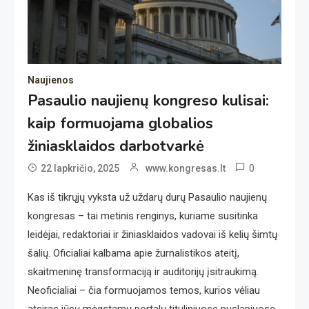
Naujienos
Pasaulio naujienų kongreso kulisai:
kaip formuojama globalios
žiniasklaidos darbotvarkė
0
22 lapkričio, 2025
www.kongresas.lt
Kas iš tikrųjų vyksta už uždarų durų Pasaulio naujienų
kongresas – tai metinis renginys, kuriame susitinka
leidėjai, redaktoriai ir žiniasklaidos vadovai iš kelių šimtų
šalių. Oficialiai kalbama apie žurnalistikos ateitį,
skaitmeninę transformaciją ir auditorijų įsitraukimą.
Neoficialiai – čia formuojamos temos, kurios vėliau
atsiras jūsų mėgstamų portalų tituliniuose puslapiuose.