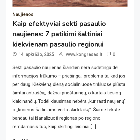
Naujienos
Kaip efektyviai sekti pasaulio
naujienas: 7 patikimi šaltiniai
kiekvienam pasaulio regionui
0
14 lapkričio, 2025
www.kongresas.lt
Sekti pasaulio naujienas šiandien nėra sudėtinga dėl
informacijos trūkumo – priešingai, problema ta, kad jos
per daug. Kiekvieną dieną socialiniuose tinkluose plūsta
šimtai antraščių, dažnai prieštaringų, o kartais tiesiog
klaidinančių. Todėl klausimas nebėra „kur rasti naujienų”,
o „kuriems šaltiniams verta skirti laiką”. Šiame tekste
bandau tai išanalizuoti regionas po regiono,
remdamasis tuo, kaip skirtingi leidiniai […]