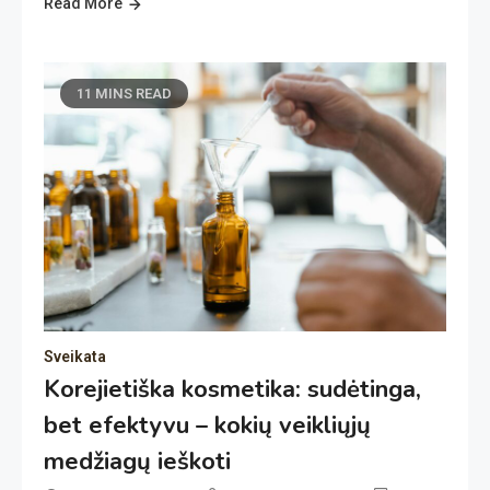
Read More
11 MINS READ
Sveikata
Korejietiška kosmetika: sudėtinga,
bet efektyvu – kokių veikliųjų
medžiagų ieškoti