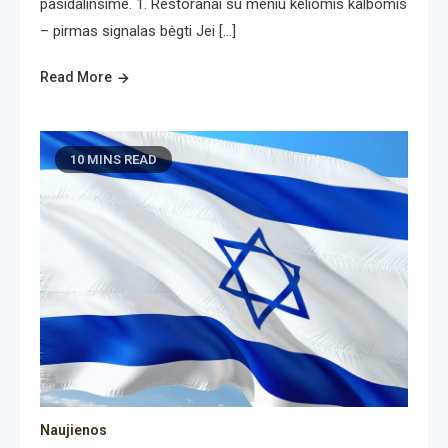
pasidalinsime. 1. Restoranai su meniu keliomis kalbomis
– pirmas signalas bėgti Jei […]
Read More
10 MINS READ
Naujienos