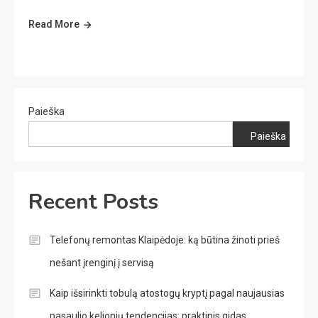
Read More
Paieška
Paieška
Recent Posts
Telefonų remontas Klaipėdoje: ką būtina žinoti prieš
nešant įrenginį į servisą
Kaip išsirinkti tobulą atostogų kryptį pagal naujausias
pasaulio kelionių tendencijas: praktinis gidas