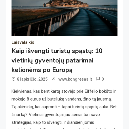
Laisvalaikis
Kaip išvengti turistų spąstų: 10
vietinių gyventojų patarimai
kelionėms po Europą
0
8 lapkričio, 2025
www.kongresas.lt
Kiekvienas, kas bent kartą stovėjo prie Eiffelio bokšto ir
mokėjo 8 eurus už buteliuką vandens, žino tą jausmą.
Tą akimirką, kai supranti – tapai turistų spąstų auka. Bet
žinai ką? Vietiniai gyventojai jau seniai turi savo
strategijas, kaip to išvengti, ir šiandien jomis