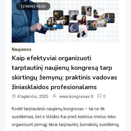
12 MINS READ
Naujienos
Kaip efektyviai organizuoti
tarptautinį naujienų kongresą tarp
skirtingų žemynų: praktinis vadovas
žiniasklaidos profesionalams
0
4 lapkričio, 2025
www.kongresas.lt
Kodėl tarptautinis naujienų kongresas – tai ne tik
susitikimas, bet ir iššūkis Kai prieš kelerius metus teko
organizuoti pirmąjį tikrai tarptautinį žurnalistų susitikimą,