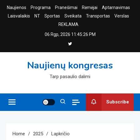
Skip
Naujienos
Programa
Pranešimai
Rėmėjai
Aptarnavimas
to
Laisvalaikis
NT
Sportas
Sveikata
Transportas
Verslas
content
REKLAMA
06 Rgp, 2026
11:45:28 PM
Naujienų kongresas
Tarp pasaulio dalimi
Subscribe
Home
2025
Lapkričio