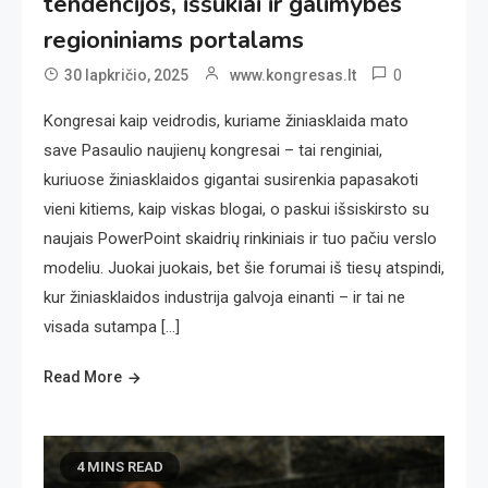
tendencijos, iššūkiai ir galimybės
regioniniams portalams
0
30 lapkričio, 2025
www.kongresas.lt
Kongresai kaip veidrodis, kuriame žiniasklaida mato
save Pasaulio naujienų kongresai – tai renginiai,
kuriuose žiniasklaidos gigantai susirenkia papasakoti
vieni kitiems, kaip viskas blogai, o paskui išsiskirsto su
naujais PowerPoint skaidrių rinkiniais ir tuo pačiu verslo
modeliu. Juokai juokais, bet šie forumai iš tiesų atspindi,
kur žiniasklaidos industrija galvoja einanti – ir tai ne
visada sutampa […]
Read More
4 MINS READ