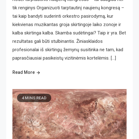
tik renginys Organizuoti tarptautinį naujienų kongresą –
tai kaip bandyti suderinti orkestro pasirodymą, kur
kiekvienas muzikantas groja skirtingoje laiko zonoje ir
kalba skirtinga kalba. Skamba sudėtingai? Taip ir yra. Bet
rezultatas gali būti stulbinantis. Žiniasklaidos
profesionalai iš skirtingų žemynų susitinka ne tam, kad
paprasčiausiai pasikeistų vizitinėmis kortelėmis. […]
Read More
4 MINS READ