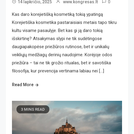
0
14 lapkričio, 2025
www.kongresas.lt
Kas daro korejietišką kosmetiką tokią ypatingą
Korejietiška kosmetika pastaraisiais metais tapo tikru
kultu visame pasaulyje. Bet kas gi ją daro tokią
išskirtinę? Atsakymas slypi ne tik sudėtingose
daugiapakopėse priežiūros rutinose, bet ir unikalių
veikliųjų medžiagų derinių naudojime. Korėjoje odos
priežiūra – tai ne tik grožio ritualas, bet ir savotiška
filosofija, kur prevencija vertinama labiau nei […]
Read More
3 MINS READ