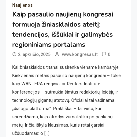
Naujienos
Kaip pasaulio naujienų kongresai
formuoja žiniasklaidos ateitį:
tendencijos, iššūkiai ir galimybės
regioniniams portalams
0
2 lapkričio, 2025
www.kongresas.lt
Kai žiniasklaidos titanai susirenka viename kambaryje
Kiekvienais metais pasaulio naujienų kongresai – tokie
kaip WAN-IFRA renginiai ar Reuters Institute
konferencijos – sutraukia šimtus redaktorių, leidėjų ir
technologijų gigantų atstovų. Oficialiai tai vadinama
„dialogo platforma”. Praktiškai – tai vieta, kur
sprendžiama, kaip atrodys žurnalistika po penkerių
metų. Ir čia iškyla klausimas, kuris retai garsiai
užduodamas: o […]