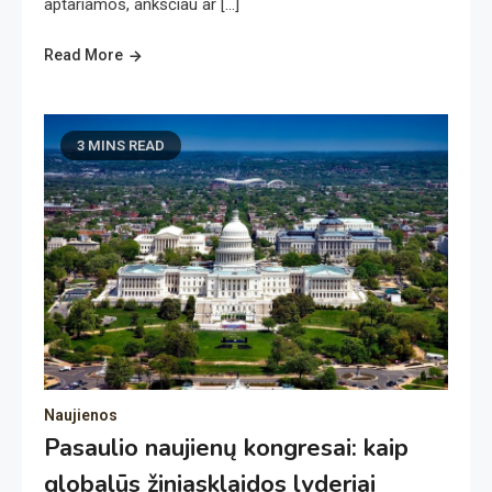
aptariamos, anksčiau ar […]
Read More
3 MINS READ
Naujienos
Pasaulio naujienų kongresai: kaip
globalūs žiniasklaidos lyderiai