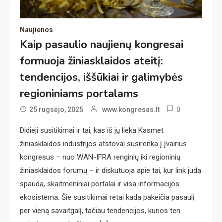
Naujienos
Kaip pasaulio naujienų kongresai
formuoja žiniasklaidos ateitį:
tendencijos, iššūkiai ir galimybės
regioniniams portalams
0
25 rugsėjo, 2025
www.kongresas.lt
Didieji susitikimai ir tai, kas iš jų lieka Kasmet
žiniasklaidos industrijos atstovai susirenka į įvairius
kongresus – nuo WAN-IFRA renginių iki regioninių
žiniasklaidos forumų – ir diskutuoja apie tai, kur link juda
spauda, skaitmeniniai portalai ir visa informacijos
ekosistema. Šie susitikimai retai kada pakeičia pasaulį
per vieną savaitgalį, tačiau tendencijos, kurios ten