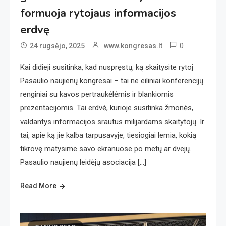
formuoja rytojaus informacijos
erdvę
0
24 rugsėjo, 2025
www.kongresas.lt
Kai didieji susitinka, kad nuspręstų, ką skaitysite rytoj
Pasaulio naujienų kongresai – tai ne eiliniai konferencijų
renginiai su kavos pertraukėlėmis ir blankiomis
prezentacijomis. Tai erdvė, kurioje susitinka žmonės,
valdantys informacijos srautus milijardams skaitytojų. Ir
tai, apie ką jie kalba tarpusavyje, tiesiogiai lemia, kokią
tikrovę matysime savo ekranuose po metų ar dvejų.
Pasaulio naujienų leidėjų asociacija […]
Read More