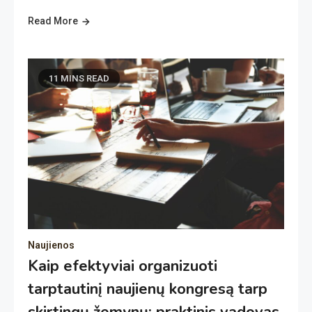
Read More
11 MINS READ
Naujienos
Kaip efektyviai organizuoti
tarptautinį naujienų kongresą tarp
skirtingų žemynų: praktinis vadovas