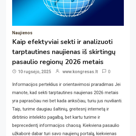
Naujienos
Kaip efektyviai sekti ir analizuoti
tarptautines naujienas iš skirtingų
pasaulio regionų 2026 metais
0
10 rugsėjo, 2025
www.kongresas.lt
Informacijos perteklius ir orientavimosi praradimas Jei
manote, kad sekti tarptautines naujienas 2026 metais
yra paprasčiau nei bet kada anksčiau, turiu jus nuvilianti.
Taip, turime daugiau šaltinių, greitesnį internetą ir
dirbtinio intelekto pagalbą, bet kartu turime ir
beprecedentį informacijos chaosą. Kiekviena pasaulio
užkaborė dabar turi savo naujienų portalą, kiekvienas