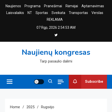
Skip
Naujienos
Programa
Pranešimai
Rėmėjai
Aptarnavimas
to
Laisvalaikis
NT
Sportas
Sveikata
Transportas
Verslas
content
REKLAMA
07 Rgp, 2026
2:54:54 AM
Naujienų kongresas
Tarp pasaulio dalimi
Subscribe
Home
2025
Rugsėjo