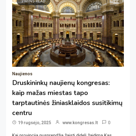
2 MINS READ
Naujienos
Druskininkų naujienų kongresas:
kaip mažas miestas tapo
tarptautinės žiniasklaidos susitikimų
centru
0
19 rugsėjo, 2025
www.kongresas.lt
Kai provincija nusprendžia žaisti didelį žaidimą Kas