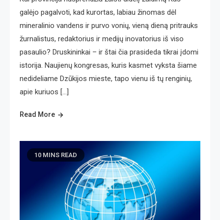
galėjo pagalvoti, kad kurortas, labiau žinomas dėl
mineralinio vandens ir purvo vonių, vieną dieną pritrauks
žurnalistus, redaktorius ir medijų inovatorius iš viso
pasaulio? Druskininkai – ir štai čia prasideda tikrai įdomi
istorija. Naujienų kongresas, kuris kasmet vyksta šiame
nedideliame Dzūkijos mieste, tapo vienu iš tų renginių,
apie kuriuos […]
Read More
10 MINS READ