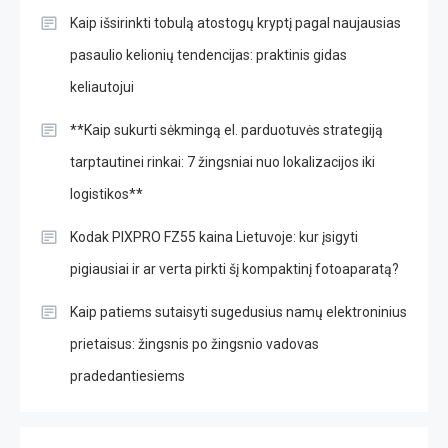
Kaip išsirinkti tobulą atostogų kryptį pagal naujausias
pasaulio kelionių tendencijas: praktinis gidas
keliautojui
**Kaip sukurti sėkmingą el. parduotuvės strategiją
tarptautinei rinkai: 7 žingsniai nuo lokalizacijos iki
logistikos**
Kodak PIXPRO FZ55 kaina Lietuvoje: kur įsigyti
pigiausiai ir ar verta pirkti šį kompaktinį fotoaparatą?
Kaip patiems sutaisyti sugedusius namų elektroninius
prietaisus: žingsnis po žingsnio vadovas
pradedantiesiems