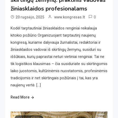
žiniasklaidos profesionalams
0
20 rugsėjo, 2025
www.kongresas.lt
Kodėl tarptautiniai žiniasklaidos renginiai reikalauja
kitokio požiūrio Organizuojant tarptautinį naujienų
kongresą, kuriame dalyvauja žurnalistai, redaktoriai ir
žiniasklaidos vadovai iš skirtingų žemynų, susiduri su
iššūkiais, kurių paprastai neturi vietiniai renginiai. Tai ne
tik logistikos klausimas – čia susiduriate su skirtingomis
laiko juostomis, kultūrinėmis nuostatomis, profesinėmis
tradicijomis ir net skirtingais požiūriais į tai, kas yra
naujienų vertė. […]
Read More