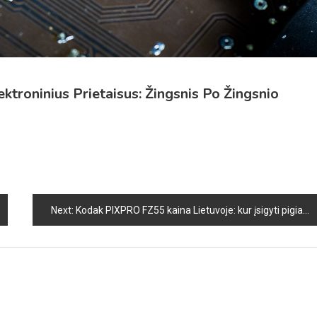
troninius Prietaisus: Žingsnis Po Žingsnio
Next:
Kodak PIXPRO FZ55 kaina Lietuvoje: kur įsigyti pigiausiai ir ar verta pirkti šį kompaktinį fotoaparatą?