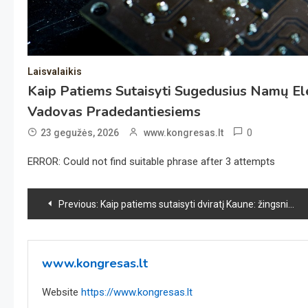
Laisvalaikis
Kaip Patiems Sutaisyti Sugedusius Namų Elek
Vadovas Pradedantiesiems
0
23 gegužės, 2026
www.kongresas.lt
ERROR: Could not find suitable phrase after 3 attempts
Navigacija
Previous:
Kaip patiems sutaisyti dviratį Kaune: žingsnis po žingsnio vadovas pradedantiesiems
tarp
įrašų
www.kongresas.lt
Website
https://www.kongresas.lt