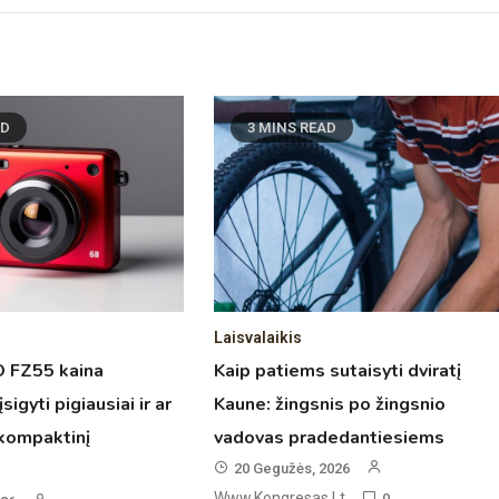
AD
3 MINS READ
Laisvalaikis
 FZ55 kaina
Kaip patiems sutaisyti dviratį
sigyti pigiausiai ir ar
Kaune: žingsnis po žingsnio
į kompaktinį
vadovas pradedantiesiems
20 Gegužės, 2026
Www.kongresas.lt
0