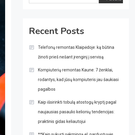
Recent Posts
Telefonų remontas Klaipėdoje: ką būtina
žinoti prieš nešant įrenginį į servisą
Kompiuterių remontas Kaune: 7 ženklai,
rodantys, kad jūsų kompiuteris jau šaukiasi
pagalbos
Kaip išsirinkti tobulą atostogų kryptį pagal
naujausias pasaulio kelionių tendencijas:
praktinis gidas keliautojui
**Kaip sukurti sėkmingą el. parduotuvės