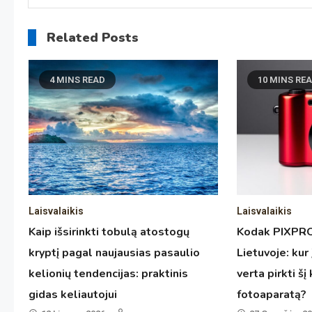
Related Posts
4 MINS READ
10 MINS RE
Laisvalaikis
Laisvalaikis
Kaip išsirinkti tobulą atostogų
Kodak PIXPRO
kryptį pagal naujausias pasaulio
Lietuvoje: kur į
kelionių tendencijas: praktinis
verta pirkti š
gidas keliautojui
fotoaparatą?