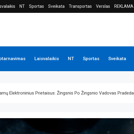
svalaikis
NT
Sportas
Sveikata
Transportas
Verslas
REKLAMA
ptarnavimas
Laisvalaikis
NT
Sportas
Sveikata
amų Elektroninius Prietaisus: Žingsnis Po Žingsnio Vadovas Praded