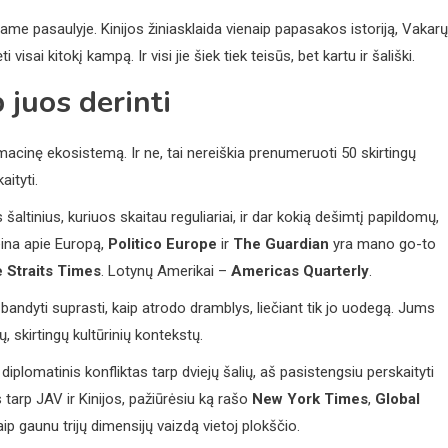
pasaulyje. Kinijos žiniasklaida vienaip papasakos istoriją, Vakarų
i visai kitokį kampą. Ir visi jie šiek tiek teisūs, bet kartu ir šališki.
p juos derinti
rmacinę ekosistemą. Ir ne, tai nereiškia prenumeruoti 50 skirtingų
aityti.
 šaltinius, kuriuos skaitau reguliariai, ir dar kokią dešimtį papildomų,
eina apie Europą,
Politico Europe
ir
The Guardian
yra mano go-to
 Straits Times
. Lotynų Amerikai –
Americas Quarterly
.
p bandyti suprasti, kaip atrodo dramblys, liečiant tik jo uodegą. Jums
ų, skirtingų kultūrinių kontekstų.
, diplomatinis konfliktas tarp dviejų šalių, aš pasistengsiu perskaityti
 tarp JAV ir Kinijos, pažiūrėsiu ką rašo
New York Times
,
Global
aip gaunu trijų dimensijų vaizdą vietoj plokščio.