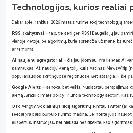
Technologijos, kurios realiai 
Dabar apie įrankius. 2026 metais turime tokį technologijų arsena
RSS skaitytuvai
– taip, tie seni geri RSS! Daugelis jų jau pamir
vienoje vietoje, be algoritmų, kurie sprendžia už mane, ką turė
ar temoms.
AI naujienu agregatoriai
– čia jau įdomiau. Yra keletas AI varik
santraukas. Aš naudoju vieną tokį, kuris vadinasi NewsWhip (nor
populiariausios skirtinguose regionuose. Bet atsargiai – šie įran
Google Alerts
– senoka, bet veikia. Nusistatau perspėjimus 
alertą „Brazil climate policy” ir „India technology sector”. Kas r
O ko vengti?
Socialinių tinklų algoritmų
. Rimtai. Twitter (ar 
feedai yra baisi burbulo kūrimo mašina. Jei norite juos naudoti
ekspertus, institucijas, bet niekada nesitikėkite, kad algoritma