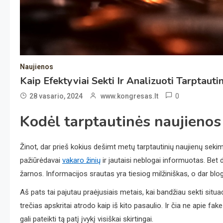
Naujienos
Kaip Efektyviai Sekti Ir Analizuoti Tarptau
0
28 vasario, 2024
www.kongresas.lt
Kodėl tarptautinės naujienos
Žinot, dar prieš kokius dešimt metų tarptautinių naujienų seki
pažiūrėdavai
vakaro žinių
ir jautaisi neblogai informuotas. Bet 
žarnos. Informacijos srautas yra tiesiog milžiniškas, o dar blog
Aš pats tai pajutau praėjusiais metais, kai bandžiau sekti situaci
trečias apskritai atrodo kaip iš kito pasaulio. Ir čia ne apie fak
gali pateikti tą patį įvykį visiškai skirtingai.