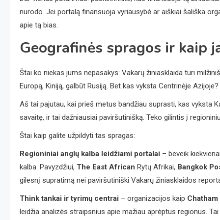
nurodo. Jei portalą finansuoja vyriausybė ar aiškiai šališka organ
apie tą bias.
Geografinės spragos ir kaip j
Štai ko niekas jums nepasakys: Vakarų žiniasklaida turi milži
Europą, Kiniją, galbūt Rusiją. Bet kas vyksta Centrinėje Azijoje
Aš tai pajutau, kai prieš metus bandžiau suprasti, kas vyksta Ka
savaitę, ir tai dažniausiai paviršutinišką. Teko gilintis į regionini
Štai kaip galite užpildyti tas spragas:
Regioniniai anglų kalba leidžiami portalai
– beveik kiekvienam
kalba. Pavyzdžiui,
The East African
Rytų Afrikai,
Bangkok Po
gilesnį supratimą nei paviršutiniški Vakarų žiniasklaidos reporta
Think tankai ir tyrimų centrai
– organizacijos kaip
Chatham
leidžia analizės straipsnius apie mažiau aprėptus regionus. Tai 