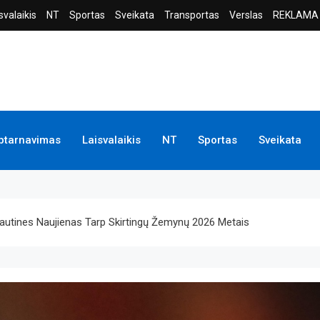
svalaikis
NT
Sportas
Sveikata
Transportas
Verslas
REKLAMA
ptarnavimas
Laisvalaikis
NT
Sportas
Sveikata
rptautines Naujienas Tarp Skirtingų Žemynų 2026 Metais