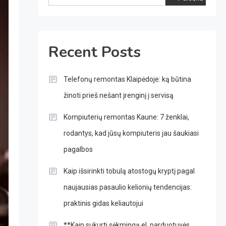
Recent Posts
Telefonų remontas Klaipėdoje: ką būtina
žinoti prieš nešant įrenginį į servisą
Kompiuterių remontas Kaune: 7 ženklai,
rodantys, kad jūsų kompiuteris jau šaukiasi
pagalbos
Kaip išsirinkti tobulą atostogų kryptį pagal
naujausias pasaulio kelionių tendencijas:
praktinis gidas keliautojui
**Kaip sukurti sėkmingą el. parduotuvės