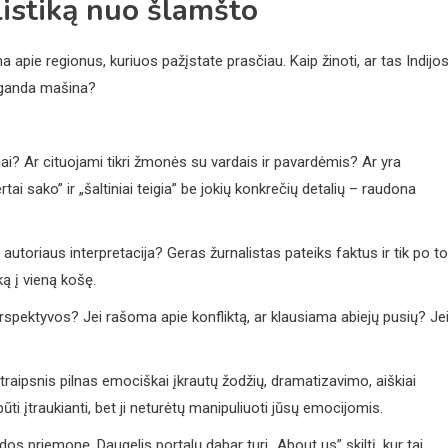
listiką nuo šlamšto
a apie regionus, kuriuos pažįstate prasčiau. Kaip žinoti, ar tas Indijo
opaganda mašina?
iai? Ar cituojami tikri žmonės su vardais ir pavardėmis? Ar yra
i sako” ir „šaltiniai teigia” be jokių konkrečių detalių – raudona
s autoriaus interpretacija? Geras žurnalistas pateiks faktus ir tik po to
ą į vieną košę.
rspektyvos? Jei rašoma apie konfliktą, ar klausiama abiejų pusių? Je
raipsnis pilnas emociškai įkrautų žodžių, dramatizavimo, aiškiai
ūti įtraukianti, bet ji neturėtų manipuliuoti jūsų emocijomis.
idos priemonę. Daugelis portalų dabar turi „About us” skiltį, kur tai