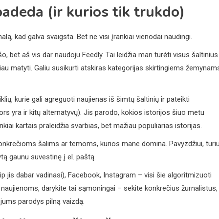
padeda (ir kurios tik trukdo)
lą, kad galva svaigsta. Bet ne visi įrankiai vienodai naudingi.
šo, bet aš vis dar naudoju Feedly. Tai leidžia man turėti visus šaltinius
čiau matyti. Galiu susikurti atskiras kategorijas skirtingiems žemynam
lių, kurie gali agreguoti naujienas iš šimtų šaltinių ir pateikti
s yra ir kitų alternatyvų). Jis parodo, kokios istorijos šiuo metu
kiai kartais praleidžia svarbias, bet mažiau populiarias istorijas.
konkrečioms šalims ar temoms, kurios mane domina. Pavyzdžiui, turi
ytą gaunu suvestinę į el. paštą.
kaip jis dabar vadinasi), Facebook, Instagram – visi šie algoritmizuoti
 naujienoms, darykite tai sąmoningai – sekite konkrečius žurnalistus,
s jums parodys pilną vaizdą.