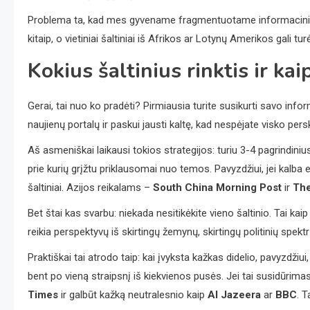
Problema ta, kad mes gyvename fragmentuotame informaciniame 
kitaip, o vietiniai šaltiniai iš Afrikos ar Lotynų Amerikos gali turėt
Kokius šaltinius rinktis ir kai
Gerai, tai nuo ko pradėti? Pirmiausia turite susikurti savo info
naujienų portalų ir paskui jausti kaltę, kad nespėjate visko persk
Aš asmeniškai laikausi tokios strategijos: turiu 3-4 pagrindinius
prie kurių grįžtu priklausomai nuo temos. Pavyzdžiui, jei kalba 
šaltiniai. Azijos reikalams –
South China Morning Post
ir
The
Bet štai kas svarbu: niekada nesitikėkite vieno šaltinio. Tai kai
reikia perspektyvų iš skirtingų žemynų, skirtingų politinių spektr
Praktiškai tai atrodo taip: kai įvyksta kažkas didelio, pavyzdžiui
bent po vieną straipsnį iš kiekvienos pusės. Jei tai susidūrimas
Times
ir galbūt kažką neutralesnio kaip
Al Jazeera
ar
BBC
. T