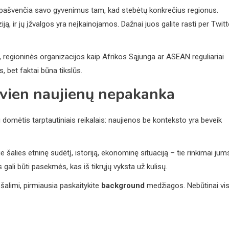
 pašvenčia savo gyvenimus tam, kad stebėtų konkrečius regionus.
ją, ir jų įžvalgos yra neįkainojamos. Dažnai juos galite rasti per Twitt
regioninės organizacijos kaip Afrikos Sąjunga ar ASEAN reguliariai
s, bet faktai būna tikslūs.
 vien naujienų nepakanka
 domėtis tarptautiniais reikalais: naujienos be konteksto yra beveik
pie šalies etninę sudėtį, istoriją, ekonominę situaciją – tie rinkimai jum
s gali būti pasekmės, kas iš tikrųjų vyksta už kulisų.
šalimi, pirmiausia paskaitykite
background
medžiagos. Nebūtinai vi