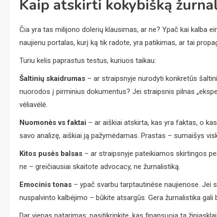
Kaip atskirti kokybišką žurna
Čia yra tas milijono dolerių klausimas, ar ne? Ypač kai kalba ein
naujienu portalas, kurį ką tik radote, yra patikimas, ar tai pr
Turiu kelis paprastus testus, kuriuos taikau:
Šaltinių skaidrumas
– ar straipsnyje nurodyti konkretūs šaltin
nuorodos į pirminius dokumentus? Jei straipsnis pilnas „eksperta
vėliavėlė.
Nuomonės vs faktai
– ar aiškiai atskirta, kas yra faktas, o ka
savo analizę, aiškiai ją pažymėdamas. Prastas – sumaišys visk
Kitos pusės balsas
– ar straipsnyje pateikiamos skirtingos pe
ne – greičiausiai skaitote advocacy, ne žurnalistiką.
Emocinis tonas
– ypač svarbu tarptautinėse naujienose. Jei st
nuspalvinto kalbėjimo – būkite atsargūs. Gera žurnalistika gali b
Dar vienas patarimas: pasitikrinkite, kas finansuoja tą žiniaskla