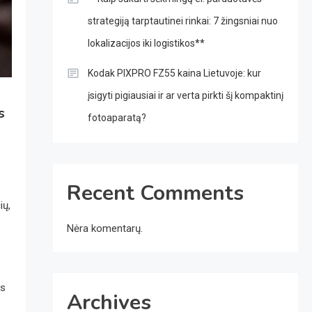
strategiją tarptautinei rinkai: 7 žingsniai nuo
lokalizacijos iki logistikos**
Kodak PIXPRO FZ55 kaina Lietuvoje: kur
įsigyti pigiausiai ir ar verta pirkti šį kompaktinį
s
fotoaparatą?
Recent Comments
ių,
Nėra komentarų.
os
Archives