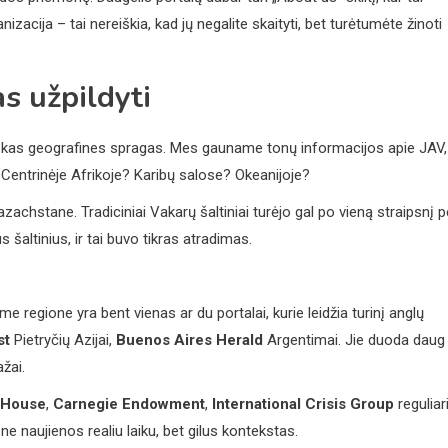
izacija – tai nereiškia, kad jų negalite skaityti, bet turėtumėte žinoti
as užpildyti
niškas geografines spragas. Mes gauname tonų informacijos apie JAV,
? Centrinėje Afrikoje? Karibų salose? Okeanijoje?
zachstane. Tradiciniai Vakarų šaltiniai turėjo gal po vieną straipsnį p
us šaltinius, ir tai buvo tikras atradimas.
e regione yra bent vienas ar du portalai, kurie leidžia turinį anglų
st
Pietryčių Azijai,
Buenos Aires Herald
Argentimai. Jie duoda daug
žai.
 House
,
Carnegie Endowment
,
International Crisis Group
reguliari
ne naujienos realiu laiku, bet gilus kontekstas.