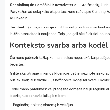
Specialistų tinklaraščiai ir newsletteriai
– yra žmonių, kurie
Pavyzdžiui, aš sekų kelis ekspertus, kurie rašo apie Centrinę Azi
ar LinkedIn.
Tarptautinės organizacijos
– JT agentūros, Pasaulio bankas, 
leidžia ataskaitas ir naujienas. Taip, jos gali būti šiek tiek sauso
Konteksto svarba arba kodėl
Čia noriu pabrėžti kažką, ko man niekas nepasakė, kai pradėjau
bevertės.
Galite skaityti apie rinkimus Nigerijoje, bet jei nežinote nieko a
bus tik skaičiai ir vardai. Jūs nežinosite, kodėl tai svarbu, kokio
Todėl mano patarimas: kai pradėsite domėtis nauju regionu ar 
istoriją nuo senovės laikų, bet bent:
– Pagrindinę politinę sistemą ir veikėjus