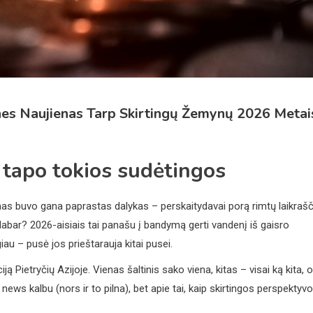
tines Naujienas Tarp Skirtingų Žemynų 2026 Metai
 tapo tokios sudėtingos
mas buvo gana paprastas dalykas – perskaitydavai porą rimtų laikrašč
dabar? 2026-aisiais tai panašu į bandymą gerti vandenį iš gaisro
iau – pusė jos prieštarauja kitai pusei.
ją Pietryčių Azijoje. Vienas šaltinis sako viena, kitas – visai ką kita, o
e news kalbu (nors ir to pilna), bet apie tai, kaip skirtingos perspektyv