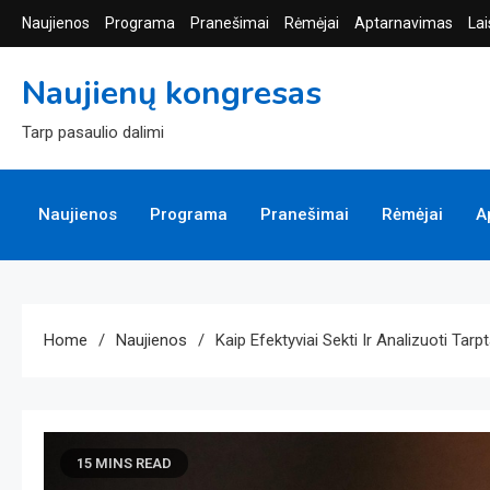
Skip
Naujienos
Programa
Pranešimai
Rėmėjai
Aptarnavimas
Lai
to
content
Naujienų kongresas
Tarp pasaulio dalimi
Naujienos
Programa
Pranešimai
Rėmėjai
A
Home
Naujienos
Kaip Efektyviai Sekti Ir Analizuoti Ta
15 MINS READ