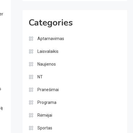
er
Categories
Aptarnavimas
Laisvalaikis
Naujienos
NT
s
Pranešimai
Programa
są
Rėmėjai
Sportas